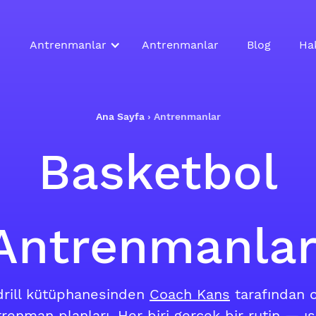
Antrenmanlar
Antrenmanlar
Blog
Ha
Ana Sayfa
›
Antrenmanlar
Basketbol
Antrenmanlar
 drill kütüphanesinden
Coach Kans
tarafından 
trenman planları. Her biri gerçek bir rutin — ı