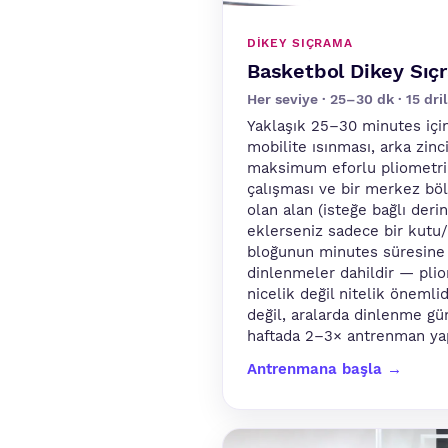
DIKEY SIÇRAMA
Basketbol Dikey Sıç
Her seviye · 25–30 dk · 15 dril
Yaklaşık 25–30 minutes içi
mobilite ısınması, arka zinc
maksimum eforlu pliometrik
çalışması ve bir merkez bölge
olan alan (isteğe bağlı deri
eklerseniz sadece bir kutu
bloğunun minutes süresine 
dinlenmeler dahildir — pli
nicelik değil nitelik önemli
değil, aralarda dinlenme gü
haftada 2–3× antrenman ya
Antrenmana başla →