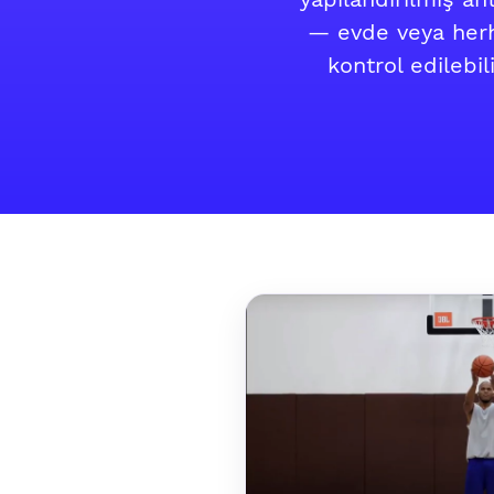
— evde veya herha
kontrol edilebi