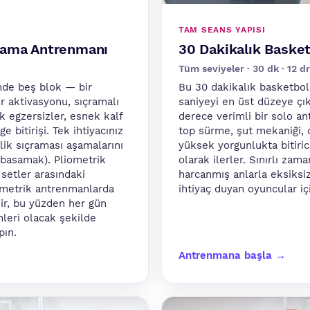
TAM SEANS YAPISI
rama Antrenmanı
30 Dakikalık Baske
Tüm seviyeler · 30 dk · 12 dri
nde beş blok — bir
Bu 30 dakikalık basketbol
ir aktivasyonu, sıçramalı
saniyeyi en üst düzeye çı
 egzersizler, esnek kalf
derece verimli bir solo a
 bitirişi. Tek ihtiyacınız
top sürme, şut mekaniği, 
nlik sıçraması aşamalarını
yüksek yorgunlukta bitiric
/basamak). Pliometrik
olarak ilerler. Sınırlı zama
setler arasındaki
harcanmış anlarla eksiksiz
ometrik antrenmanlarda
ihtiyaç duyan oyuncular i
dir, bu yüzden her gün
nleri olacak şekilde
pın.
Antrenmana başla →