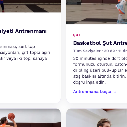
iyeti Antrenmanı
ŞUT
Basketbol Şut Antr
sınması, sert top
Tüm Seviyeler · 30 dk · 11 dri
yonları, çift topla aşırı
 Bir veya iki top, sahaya
30 minutes içinde dört bl
formunuzu oturtun, catch-
dribling üzeri pull-up'lar
atış baskısı altında bitiri
doğru inşa edin.
Antrenmana başla →