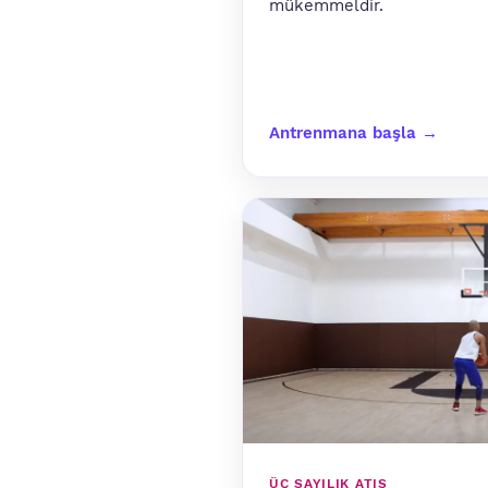
mükemmeldir.
Antrenmana başla →
ÜÇ SAYILIK ATIŞ