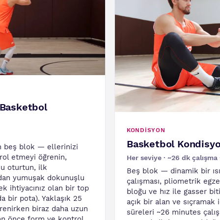
n Basketbol
KONDISYON
Basketbol Kondisy
n beş blok — ellerinizi
rol etmeyi öğrenin,
Her seviye · ~26 dk çalışma ·
u oturtun, ilk
Beş blok — dinamik bir ıs
dından yumuşak dokunuşlu
çalışması, pliometrik egze
k ihtiyacınız olan bir top
bloğu ve hız ile gasser bi
a bir pota). Yaklaşık 25
açık bir alan ve sıçramak i
renirken biraz daha uzun
süreleri ~26 minutes çalış
dan önce form ve kontrol.