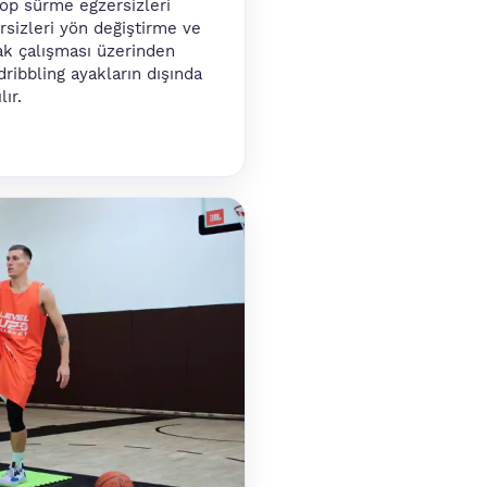
top sürme egzersizleri
sizleri yön değiştirme ve
ak çalışması üzerinden
 dribbling ayakların dışında
ır.