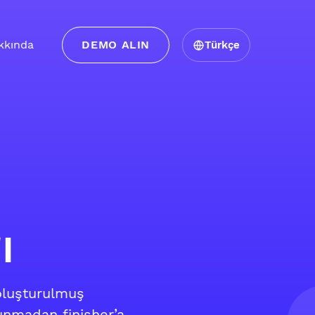
kkında
DEMO ALIN
Türkçe
ı
oluşturulmuş
sınmadan finisher’a