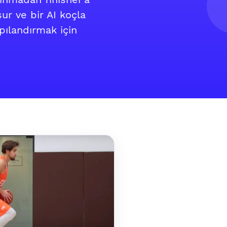
ur ve bir AI koçla
pılandırmak için