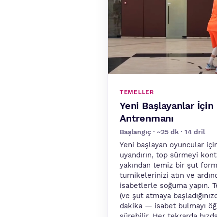
TEMELLER
Yeni Başlayanlar İçi
Antrenmanı
Başlangıç · ~25 dk · 14 dril
Yeni başlayan oyuncular içi
uyandırın, top sürmeyi kont
yakından temiz bir şut form
turnikelerinizi atın ve ar
isabetlerle soğuma yapın. Te
(ve şut atmaya başladığınızd
dakika — isabet bulmayı öğ
sürebilir. Her tekrarda hız