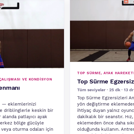
TOP SÜRME, AYAK HAREKET
 ÇALIŞMASI VE KONDISYON
Top Sürme Egzersiz
renmanı
Tüm seviyeler · 25 dk · 13 dri
Top Sürme Egzersizleri An
k — eklemlerinizi
yön değiştirme eklemeden
e driblinglerle keskin bir
ihtiyaç duyan yalnız oyunc
r alanda patlayıcı ayak
dakikalık bir seanstır. Hı
merkez bölge gücüyle
eklemeden önce daha sıkı 
ar veya oturma odaları için
olduğunda kullanın. Antr