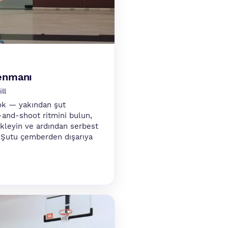
enmanı
ll
ok — yakından şut
and-shoot ritmini bulun,
 ekleyin ve ardından serbest
n. Şutu çemberden dışarıya