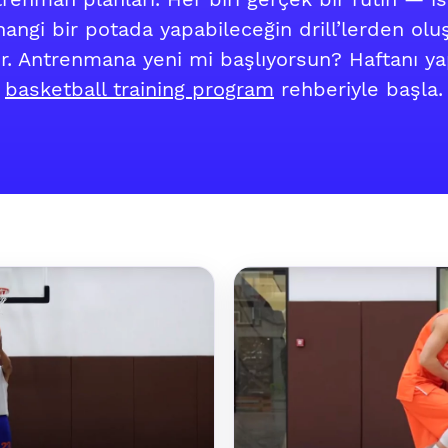
ngi bir potada yapabileceğin drill’lerden oluş
lir. Antrenmana yeni mi başlıyorsun? Haftanı ya
basketball training program
rehberiyle başla.