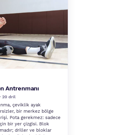
on Antrenmanı
 20 dril
ınma, çeviklik ayak
rsizler, bir merkez bölge
tirişi. Pota gerekmez: sadece
çin bir yer çizgisi. Blok
madır; driller ve bloklar