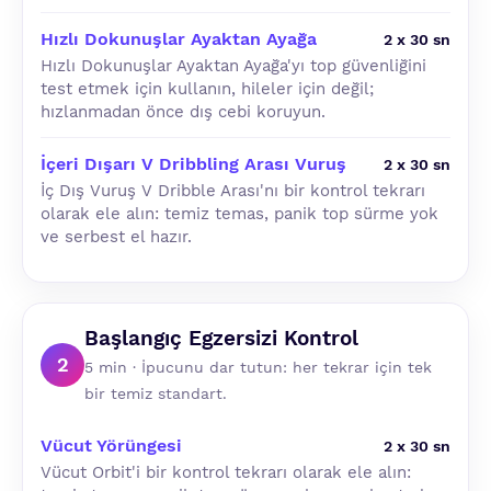
Hızlı Dokunuşlar Ayaktan Ayağa
2 x 30 sn
Hızlı Dokunuşlar Ayaktan Ayağa'yı top güvenliğini
test etmek için kullanın, hileler için değil;
hızlanmadan önce dış cebi koruyun.
İçeri Dışarı V Dribbling Arası Vuruş
2 x 30 sn
İç Dış Vuruş V Dribble Arası'nı bir kontrol tekrarı
olarak ele alın: temiz temas, panik top sürme yok
ve serbest el hazır.
Başlangıç Egzersizi Kontrol
2
5 min · İpucunu dar tutun: her tekrar için tek
bir temiz standart.
Vücut Yörüngesi
2 x 30 sn
Vücut Orbit'i bir kontrol tekrarı olarak ele alın: