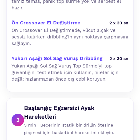
temiz temas, panik top sürme yok ve serbest el
hazır.
Ön Crossover El Değiştirme
2 x 30 sn
Ön Crossover El Değiştirmede, vücut alçak ve
sessiz kalırken dribbling'in aynı noktaya çarpmasını
sağlayın.
Yukarı Aşağı Sol Sağ Vuruş Dribbling
2 x 30 sn
Yukarı Aşağı Sol Sağ Vuruş Top Sürme'yi top
güvenliğini test etmek için kullanın, hileler için
değil; hızlanmadan önce dış cebi koruyun.
Başlangıç Egzersizi Ayak
Hareketleri
3
5 min · Becerinin statik bir drillin ötesine
geçmesi için basketbol hareketini ekleyin.