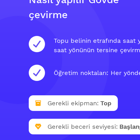
çevirme
Topu belinin etrafında saat
saat yönünün tersine çevirme
Öğretim noktaları: Her yönde
Gerekli ekipman:
Top
Gerekli beceri seviyesi:
Başlan