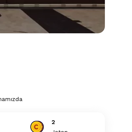
amamızda
2