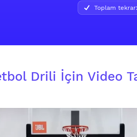
Toplam tekrar
bol Drili İçin Video T