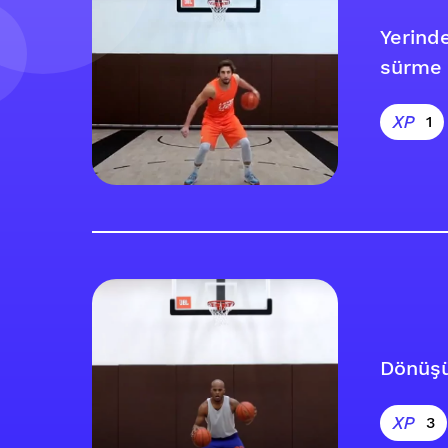
Yerinde
sürme
1
Dönüşü
3