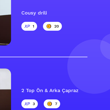
Cousy drili
1
20
2 Top Ön & Arka Çapraz
3
7