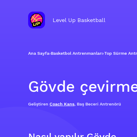
Level Up Basketball
Ana Sayfa
›
Basketbol Antrenmanları
›
Top Sürme Ant
Gövde çevirm
Geliştiren
Coach Kans
, Baş Beceri Antrenörü
Nasıl yapılır Gövde