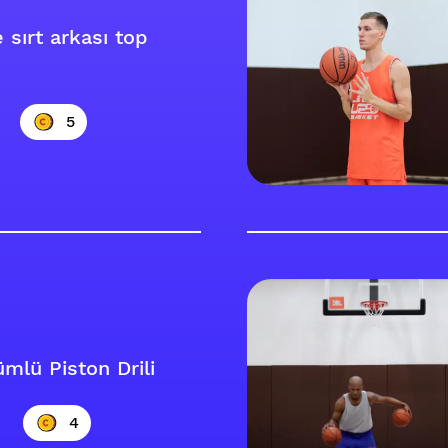
 sırt arkası top
5
mlü Piston Drili
4