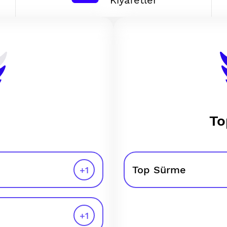
Kıyafetler
To
Top Sürme
+
1
+
1