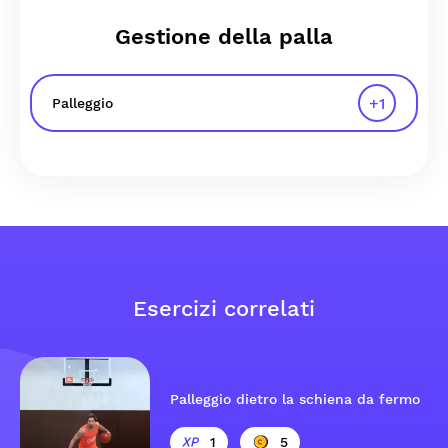
Gestione della palla
+
1
Palleggio
Esercizi correlati
Palleggio dietro la schiena da fermo
1
5