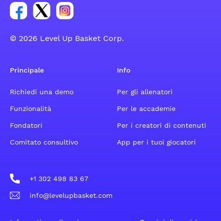
Link per il gruppo social dell'account Facebook
Link per il gruppo social dell'account Tweeter
Link per il gruppo social dell'account Inst
© 2026 Level Up Basket Corp.
Principale
Info
Richiedi una demo
Per gli allenatori
Funzionalità
Per le accademie
Fondatori
Per i creatori di contenuti
Comitato consultivo
App per i tuoi giocatori
+1 302 498 83 67
info@levelupbasket.com