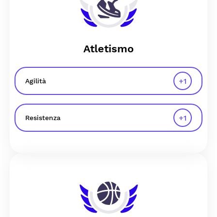
Atletismo
+
1
Agilità
+
1
Resistenza