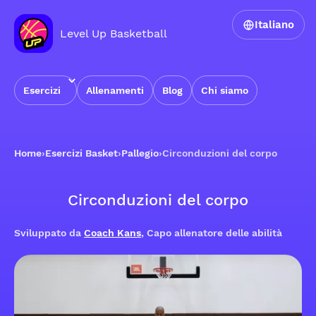
Italiano
Level Up Basketball
Esercizi
Allenamenti
Blog
Chi siamo
Home
›
Esercizi Basket
›
Pallegio
›
Circonduzioni del corpo
Circonduzioni del corpo
Sviluppato da
Coach Kans
, Capo allenatore delle abilità