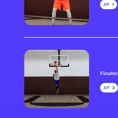
1
Floate
3