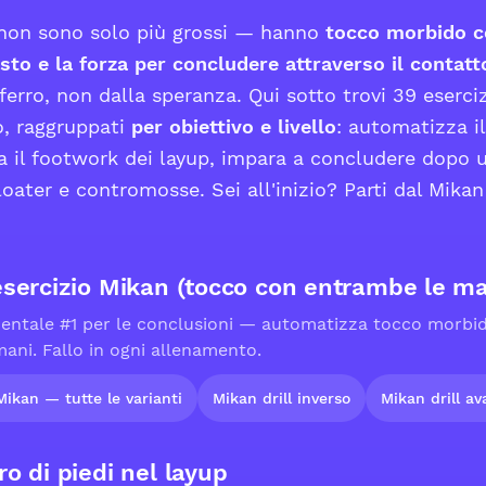
i non sono solo più grossi — hanno
tocco morbido c
sto e la forza per concludere attraverso il contatt
 ferro, non dalla speranza. Qui sotto trovi 39 eserciz
o, raggruppati
per obiettivo e livello
: automatizza i
a il footwork dei layup, impara a concludere dopo 
oater e contromosse. Sei all'inizio? Parti dal Mikan 
’esercizio Mikan (tocco con entrambe le ma
damentale #1 per le conclusioni — automatizza tocco morbi
ani. Fallo in ogni allenamento.
Mikan — tutte le varianti
Mikan drill inverso
Mikan drill a
ro di piedi nel layup