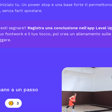
 inizialo tu. Un power stop e una base forte ti permetton
, senza farti spostare.
resti segnare?
Registra una conclusione nell'app Level U
tuo footwork e il tuo tocco, poi crea un allenamento sull
ggere.
ano a un passo
3