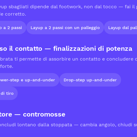
up sbagliati dipende dal footwork, non dal tocco — fai il
de corretto.
p a 2 passi
Layup a 2 passi con un palleggio
Layup dal pal
so il contatto — finalizzazioni di potenza
ibrata ti permette di assorbire un contatto e concludere
 forte.
wer-step e up-and-under
Drop-step up-and-under
di tiro
atore — contromosse
concludi lontano dalla stoppata — cambia angolo, chiudi su