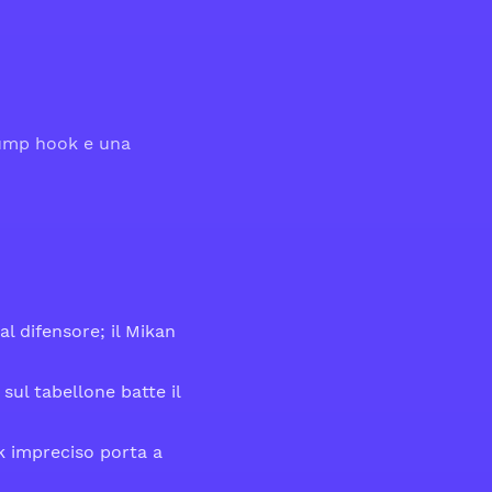
 jump hook e una
l difensore; il Mikan
sul tabellone batte il
rk impreciso porta a