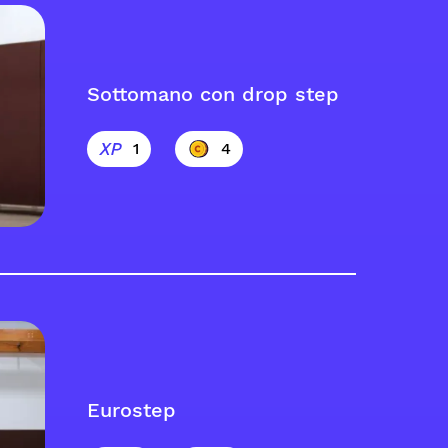
Sottomano con drop step
1
4
Eurostep