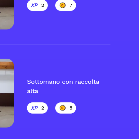
2
7
Sottomano con raccolta
alta
2
5