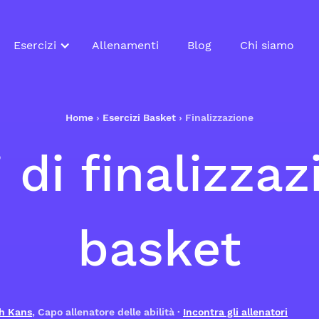
Esercizi
Allenamenti
Blog
Chi siamo
Home
›
Esercizi Basket
›
Finalizzazione
 di finalizza
basket
h Kans
, Capo allenatore delle abilità ·
Incontra gli allenatori