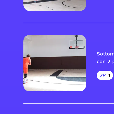
Sottom
con 2 p
1