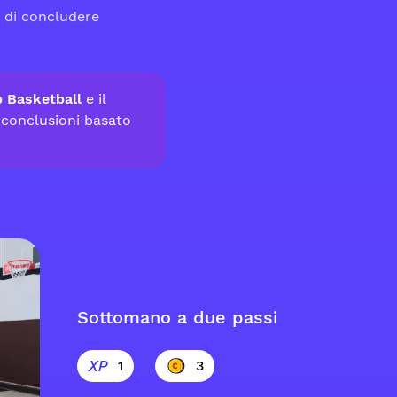
o di concludere
p Basketball
e il
e conclusioni basato
Sottomano a due passi
1
3