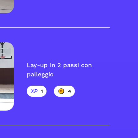
Lay-up in 2 passi con
palleggio
1
4