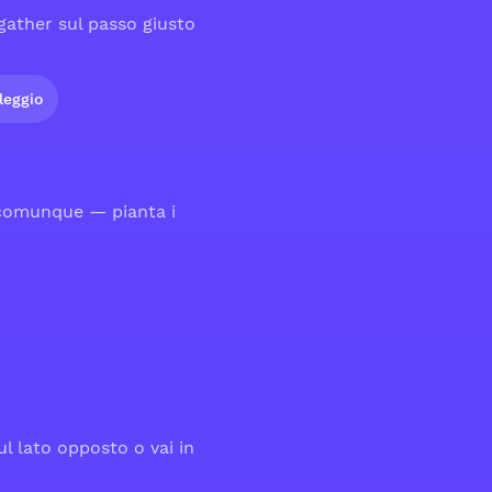
 gather sul passo giusto
leggio
 comunque — pianta i
l lato opposto o vai in