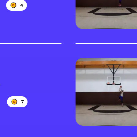
4
r
7