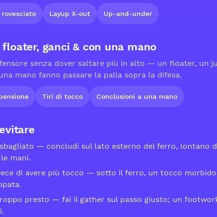
rovesciato
Layup X-out
Up-and-under
floater, ganci & con una mano
ifensore senza dover saltare più in alto — un floater, un
na mano fanno passare la palla sopra la difesa.
spensione
Tiri di tocco
Conclusioni a una mano
evitare
sbagliato — concludi sul lato esterno del ferro, lontano da
 le mani.
nvece di avere più tocco — sotto il ferro, un tocco morbido 
ppata.
troppo presto — fai il gather sul passo giusto; un footwo
i.