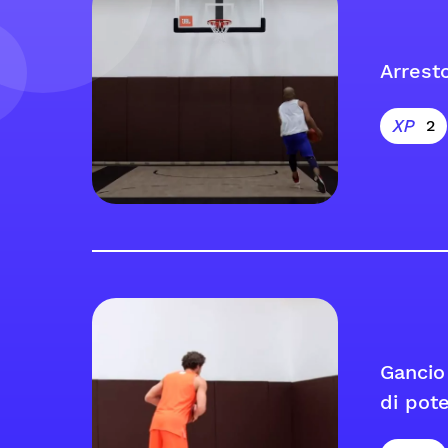
Arrest
2
Gancio
di pot