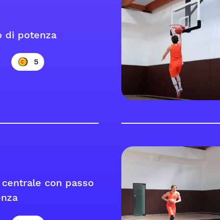
o di potenza
5
 centrale con passo
enza