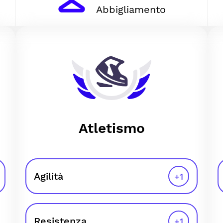
Abbigliamento
Atletismo
Agilità
+
1
Resistenza
+
1