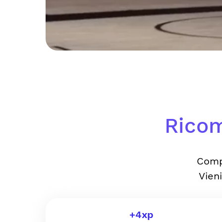
Ricom
Comp
Vien
+
4
xp