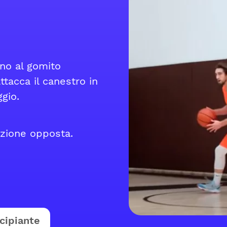
fino al gomito
ttacca il canestro in
gio.
rezione opposta.
cipiante