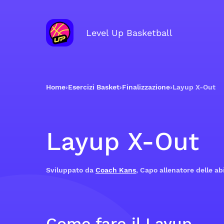
Level Up Basketball
Home
›
Esercizi Basket
›
Finalizzazione
›
Layup X-Out
Layup X-Out
Sviluppato da
Coach Kans
, Capo allenatore delle abi
Come fare il Layup