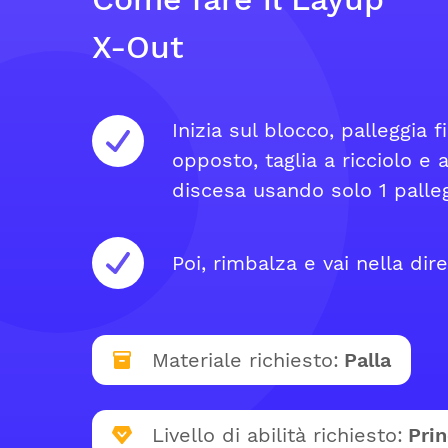
X-Out
Inizia sul blocco, palleggia 
opposto, taglia a ricciolo e a
discesa usando solo 1 palleg
Poi, rimbalza e vai nella di
Materiale richiesto:
Palla
Livello di abilità richiesto:
Prin