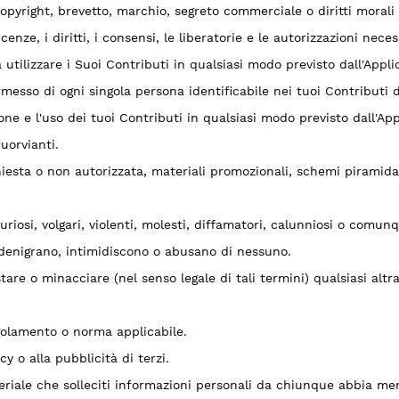
 copyright, brevetto, marchio, segreto commerciale o diritti morali 
icenze, i diritti, i consensi, le liberatorie e le autorizzazioni nece
 a utilizzare i Suoi Contributi in qualsiasi modo previsto dall'Appl
permesso di ogni singola persona identificabile nei tuoi Contributi 
one e l'uso dei tuoi Contributi in qualsiasi modo previsto dall'Ap
fuorvianti.
iesta o non autorizzata, materiali promozionali, schemi piramidal
uriosi, volgari, violenti, molesti, diffamatori, calunniosi o comunq
, denigrano, intimidiscono o abusano di nessuno.
stare o minacciare (nel senso legale di tali termini) qualsiasi al
egolamento o norma applicabile.
acy o alla pubblicità di terzi.
riale che solleciti informazioni personali da chiunque abbia meno