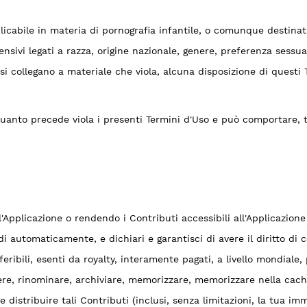
licabile in materia di pornografia infantile, o comunque destinat
sivi legati a razza, origine nazionale, genere, preferenza sessua
 si collegano a materiale che viola, alcuna disposizione di questi
i quanto precede viola i presenti Termini d'Uso e può comportare, t
l'Applicazione o rendendo i Contributi accessibili all'Applicazion
 automaticamente, e dichiari e garantisci di avere il diritto di co
asferibili, esenti da royalty, interamente pagati, a livello mondiale,
ere, rinominare, archiviare, memorizzare, memorizzare nella cach
 e distribuire tali Contributi (inclusi, senza limitazioni, la tua i