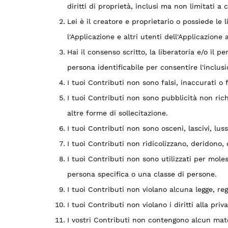
diritti di proprietà, inclusi ma non limitati a
Lei è il creatore e proprietario o possiede le l
l'Applicazione e altri utenti dell'Applicazione
Hai il consenso scritto, la liberatoria e/o il 
persona identificabile per consentire l'inclusi
I tuoi Contributi non sono falsi, inaccurati o 
I tuoi Contributi non sono pubblicità non rich
altre forme di sollecitazione.
I tuoi Contributi non sono osceni, lascivi, luss
I tuoi Contributi non ridicolizzano, deridono
I tuoi Contributi non sono utilizzati per mole
persona specifica o una classe di persone.
I tuoi Contributi non violano alcuna legge, r
I tuoi Contributi non violano i diritti alla priv
I vostri Contributi non contengono alcun mate