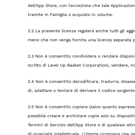
dell'App Store, con l'eccezione che tale Applicazion
tramite In Famiglia o acquisto in volume.
2.2 La presente licenza regolerà anche tutti gli agg
meno che non venga fornita una licenza separata pe
2.3 Non è consentito condividere o rendere disponibi
scritto di Level Up Basket Corporation), vendere, nole
2.4 Non è consentito decodificare, tradurre, disas
di, adattare o tentare di derivare il codice sorgente
2.5 Non è consentito copiare (salvo quanto espressam
possibile creare e archiviare copie solo su dispositi
Termini di Servizio dell'App Store e di qualsiasi al
di proprietà intellettuale. L'Utente riconosce che