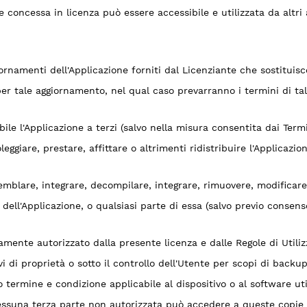
e concessa in licenza può essere accessibile e utilizzata da altri
iornamenti dell'Applicazione forniti dal Licenziante che sostituis
r tale aggiornamento, nel qual caso prevarranno i termini di tal
le l'Applicazione a terzi (salvo nella misura consentita dai Term
ggiare, prestare, affittare o altrimenti ridistribuire l'Applicazion
semblare, integrare, decompilare, integrare, rimuovere, modificar
 dell'Applicazione, o qualsiasi parte di essa (salvo previo consen
ente autorizzato dalla presente licenza e dalle Regole di Utilizzo
vi di proprietà o sotto il controllo dell'Utente per scopi di backup
tro termine e condizione applicabile al dispositivo o al software u
 nessuna terza parte non autorizzata può accedere a queste copie