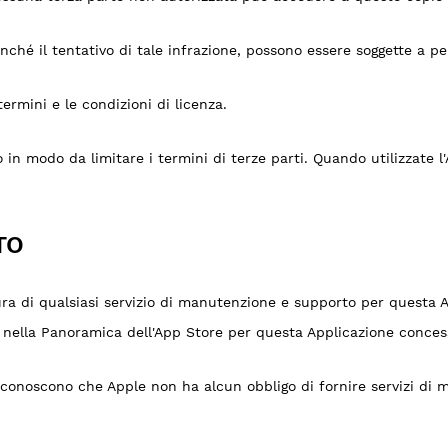
onché il tentativo di tale infrazione, possono essere soggette a 
 termini e le condizioni di licenza.
in modo da limitare i termini di terze parti. Quando utilizzate l'
TO
itura di qualsiasi servizio di manutenzione e supporto per questa 
to nella Panoramica dell'App Store per questa Applicazione conces
riconoscono che Apple non ha alcun obbligo di fornire servizi di