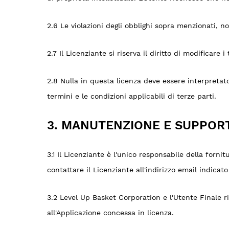
2.6 Le violazioni degli obblighi sopra menzionati, n
2.7 Il Licenziante si riserva il diritto di modificare i
2.8 Nulla in questa licenza deve essere interpretato 
termini e le condizioni applicabili di terze parti.
3. MANUTENZIONE E SUPPOR
3.1 Il Licenziante è l'unico responsabile della forn
contattare il Licenziante all'indirizzo email indica
3.2 Level Up Basket Corporation e l'Utente Finale 
all'Applicazione concessa in licenza.