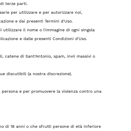
di terze parti.
ssarie per utilizzare e per autorizzare noi,
icazione e dai presenti Termini d'Uso.
di utilizzare il nome o l'immagine di ogni singola
plicazione e dalle presenti Condizioni d'Uso.
i, catene di Sant'Antonio, spam, invii massivi o
ue discutibili (a nostra discrezione).
tra persona e per promuovere la violenza contro una
 di 18 anni o che sfrutti persone di età inferiore