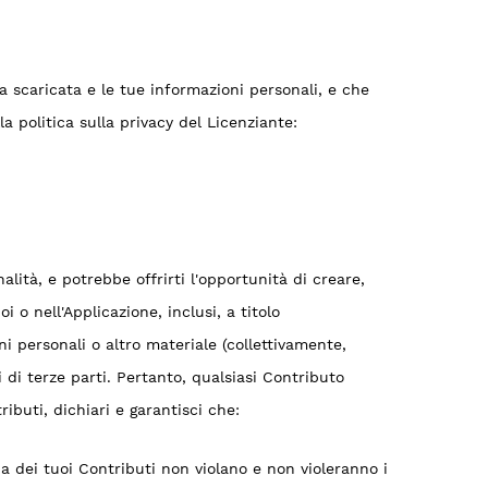
a scaricata e le tue informazioni personali, e che
la politica sulla privacy del Licenziante:
lità, e potrebbe offrirti l'opportunità di creare,
 o nell'Applicazione, inclusi, a titolo
ni personali o altro materiale (collettivamente,
i di terze parti. Pertanto, qualsiasi Contributo
buti, dichiari e garantisci che:
ia dei tuoi Contributi non violano e non violeranno i