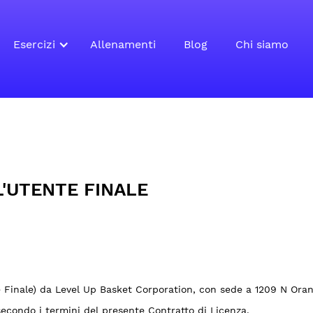
Esercizi
Allenamenti
Blog
Chi siamo
E
L'UTENTE FINALE
 Finale) da Level Up Basket Corporation, con sede a 1209 N Orang
 secondo i termini del presente Contratto di Licenza.