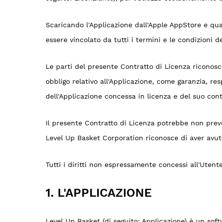
Scaricando l'Applicazione dall'Apple AppStore e qua
essere vincolato da tutti i termini e le condizioni 
Le parti del presente Contratto di Licenza riconos
obbligo relativo all'Applicazione, come garanzia, r
dell'Applicazione concessa in licenza e del suo con
Il presente Contratto di Licenza potrebbe non preved
Level Up Basket Corporation riconosce di aver avuto
Tutti i diritti non espressamente concessi all'Utente
1. L'APPLICAZIONE
Level Up Basket (di seguito: Applicazione) è un soft