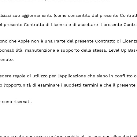
lsiasi suo aggiornamento (come consentito dal presente Contratto
del presente Contratto di Licenza e di accettare il presente Contra
cono che Apple non è una Parte del presente Contratto di Licenza
esponsabilità, manutenzione e supporto della stessa. Level Up Bas
tenuto.
ere regole di utilizzo per l'Applicazione che siano in conflitto 
 l'opportunità di esaminare i suddetti termini e che il presente 
 sono riservati.
ware creato per essere un'app mobile all-in-one per allenatori, gi