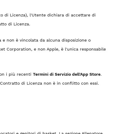
 di Licenza), l'Utente dichiara di accettare di
tto di Licenza.
 e non è vincolata da alcuna disposizione o
ket Corporation, e non Apple, è l'unica responsabile
con i più recenti
Termini di Servizio dell'App Store
.
Contratto di Licenza non è in conflitto con essi.
ocatori e genitori di basket. La sezione Allenatore