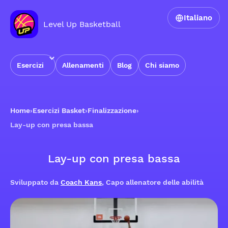
Italiano
Level Up Basketball
Esercizi
Allenamenti
Blog
Chi siamo
Home
›
Esercizi Basket
›
Finalizzazione
›
Lay-up con presa bassa
Lay-up con presa bassa
Sviluppato da
Coach Kans
, Capo allenatore delle abilità