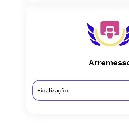
Arremess
Finalização