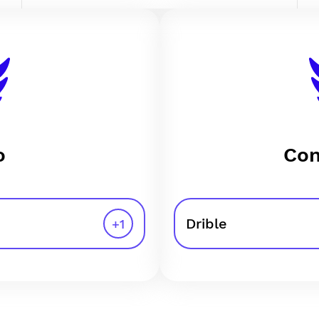
o
Con
Drible
+
1