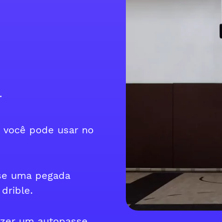
.
 você pode usar no
use uma pegada
drible.
azer um autopasse,