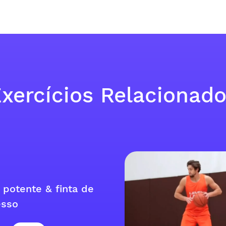
xercícios Relacionad
 potente & finta de
esso