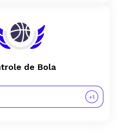
trole de Bola
+
1