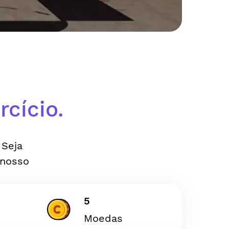
cício.
 Seja
 nosso
5
Moedas