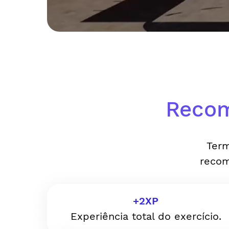
Recom
Term
recom
+
2
XP
Experiência total do exercício.