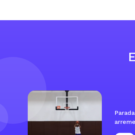
E
Parada
arrem