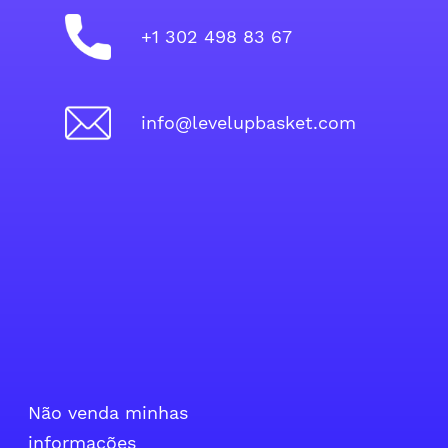
+1 302 498 83 67
info@levelupbasket.com
Não venda minhas
informações