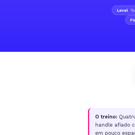
Level
To
Fo
O treino:
Quatro
handle afiado c
em pouco espaço