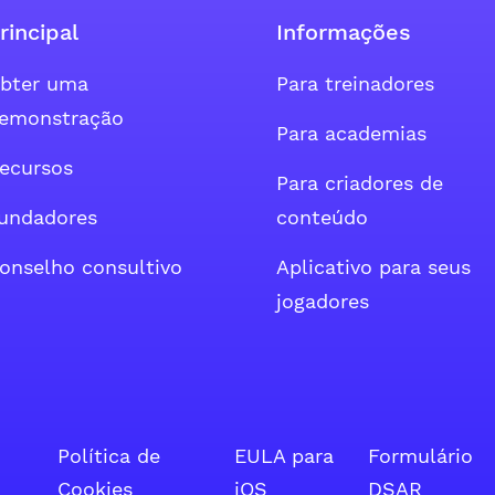
rincipal
Informações
bter uma
Para treinadores
emonstração
o Facebook
conta do tweeter
al da conta do instagram
Para academias
ecursos
Para criadores de
undadores
conteúdo
onselho consultivo
Aplicativo para seus
jogadores
Política de
EULA para
Formulário
Cookies
iOS
DSAR