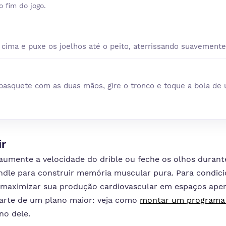
o fim do jogo.
 cima e puxe os joelhos até o peito, aterrissando suavemente
basquete com as duas mãos, gire o tronco e toque a bola de 
r
, aumente a velocidade do drible ou feche os olhos durant
ndle para construir memória muscular pura. Para condic
a maximizar sua produção cardiovascular em espaços aper
parte de um plano maior: veja como
montar um programa 
o dele.