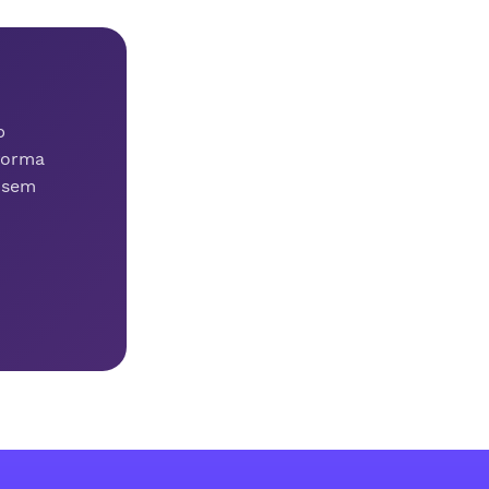
p
 forma
 sem