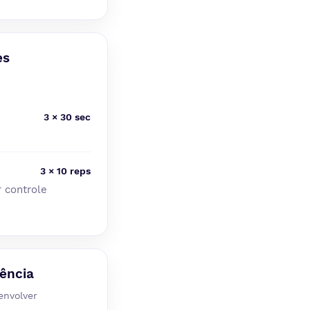
es
3 × 30 sec
3 × 10 reps
r controle
tência
envolver