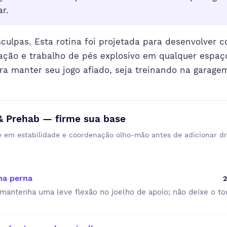
ar.
ulpas. Esta rotina foi projetada para desenvolver c
eação e trabalho de pés explosivo em qualquer espa
ara manter seu jogo afiado, seja treinando na garage
& Prehab — firme sua base
e em estabilidade e coordenação olho-mão antes de adicionar dr
ma perna
2
 mantenha uma leve flexão no joelho de apoio; não deixe o t