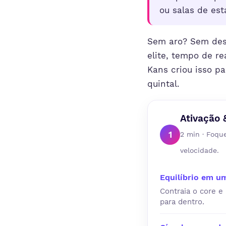
ou salas de est
Sem aro? Sem desc
elite, tempo de r
Kans criou isso p
quintal.
Ativação 
1
2 min · Foqu
velocidade.
Equilíbrio em u
Contraia o core e
para dentro.