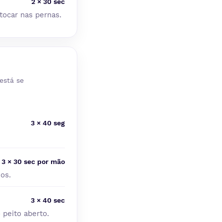
2 × 30 sec
tocar nas pernas.
está se
3 × 40 seg
3 × 30 sec por mão
os.
3 × 40 sec
 peito aberto.