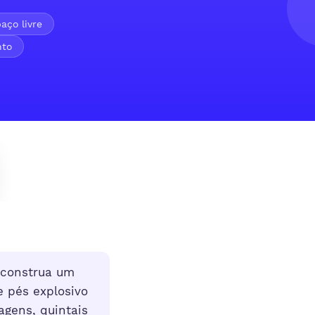
aço livre
nto
 construa um
e pés explosivo
agens, quintais