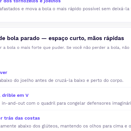
r dos tornozelos e joelhos
fastados e mova a bola o mais rápido possível sem deixá-la 
de bola parado — espaço curto, mãos rápidas
r a bola o mais forte que puder. Se você não perder a bola, não 
over
abaixo do joelho antes de cruzá-la baixo e perto do corpo.
 drible em V
e in-and-out com o quadril para congelar defensores imaginári
r trás das costas
damente abaixo dos glúteos, mantendo os olhos para cima e o