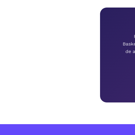
Baske
de 