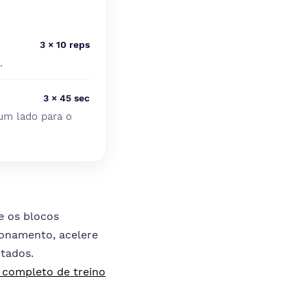
3 × 10 reps
.
3 × 45 sec
um lado para o
e os blocos
ionamento, acelere
tados.
completo de treino