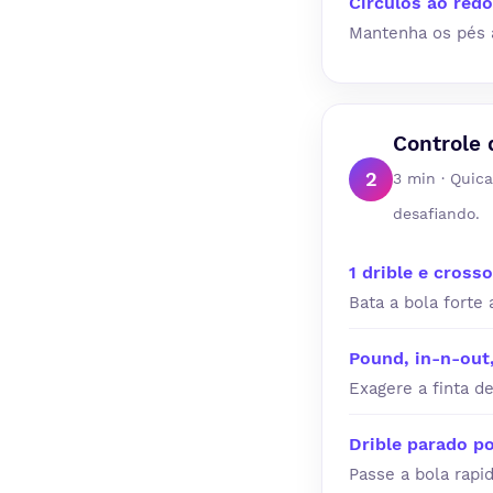
Círculos ao redo
Mantenha os pés a
Controle 
2
3 min · Quica
desafiando.
1 drible e cross
Bata a bola forte 
Pound, in-n-out,
Exagere a finta d
Drible parado po
Passe a bola rapi