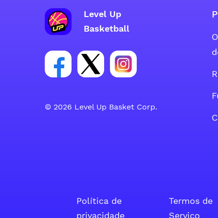
P
Level Up
Basketball
O
d
Link para o grupo social da conta d
Link para o grupo social da 
Link para o grupo soci
R
F
© 2026 Level Up Basket Corp.
C
Política de
Termos de
privacidade
Serviço