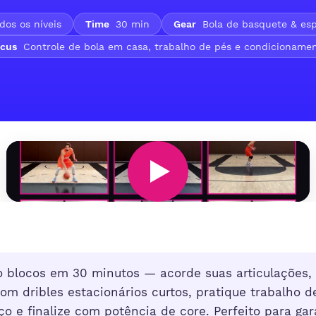
dos os níveis
Time
30 min
Gear
Bola de basquete & esp
cus
Controle de bola em casa, trabalho de pés e condicioname
 blocos em 30 minutos — acorde suas articulações,
om dribles estacionários curtos, pratique trabalho d
 e finalize com potência de core. Perfeito para gar