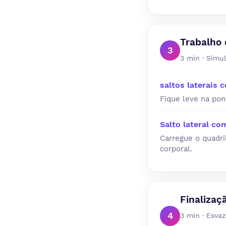
Trabalho 
3
3 min · Simu
saltos laterais 
Fique leve na po
Salto lateral c
Carregue o quadri
corporal.
Finalizaç
4
3 min · Esva