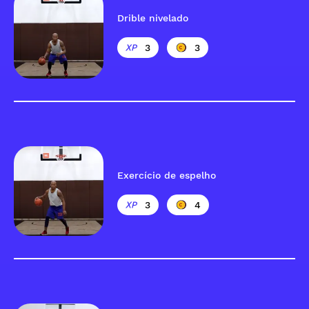
Drible nivelado
3
3
Exercício de espelho
3
4