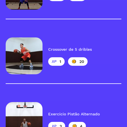
Crossover de 5 dribles
1
20
Exercício Pistão Alternado
3
4