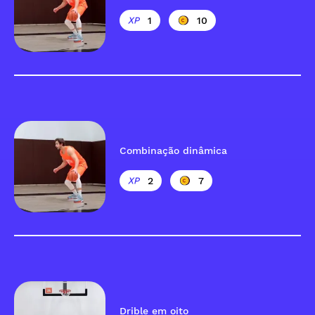
1
10
Combinação dinâmica
2
7
Drible em oito