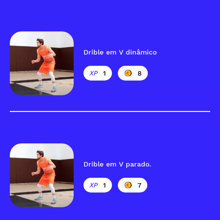
Drible em V dinâmico
1
8
Drible em V parado.
1
7