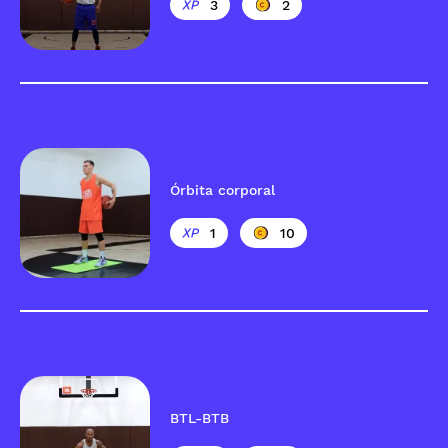
3
2
Órbita corporal
1
10
BTL-BTB