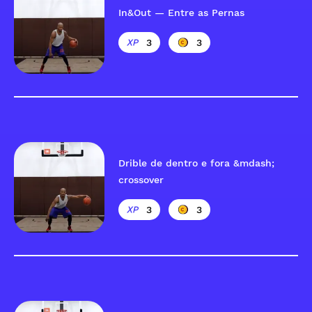
In&Out — Entre as Pernas
3
3
Drible de dentro e fora &mdash;
crossover
3
3