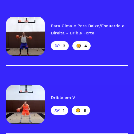
Para Cima e Para Baixo/Esquerda e
Direita - Drible Forte
3
4
Drible em V
1
6