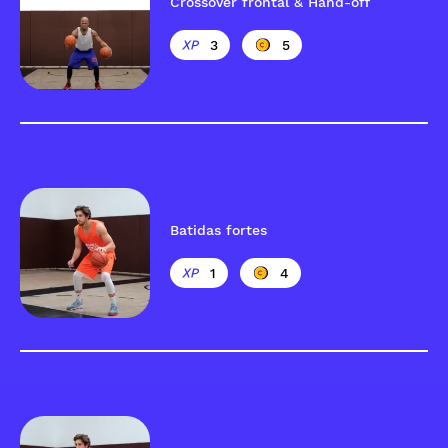
Crossover frontal & Hand-off
3
5
Batidas fortes
1
4