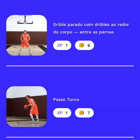
Drible parado com dribles ao redor
do corpo — entre as pernas
1
6
Passo Turco
1
7