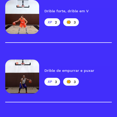
Drible forte, drible em V
2
3
Drible de empurrar e puxar
3
3