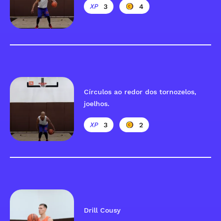
3
4
Círculos ao redor dos tornozelos,
joelhos.
3
2
Drill Cousy