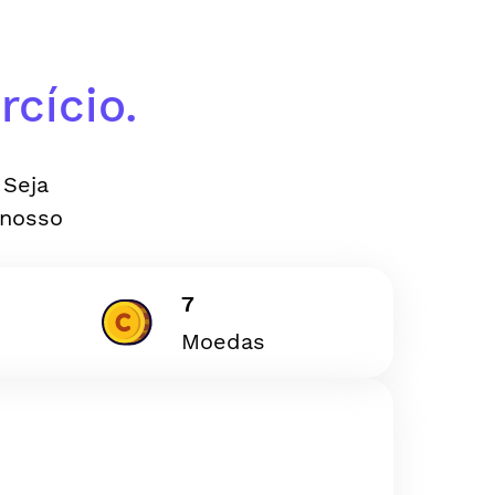
cício.
 Seja
 nosso
7
Moedas