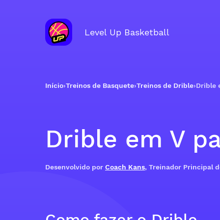
Level Up Basketball
Início
›
Treinos de Basquete
›
Treinos de Drible
›
Drible
Drible em V pa
Desenvolvido por
Coach Kans
, Treinador Principal 
Como fazer o Drible