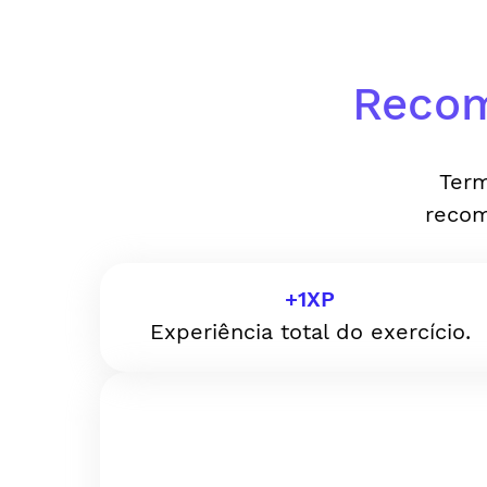
Recom
Term
recom
+
1
XP
Experiência total do exercício.