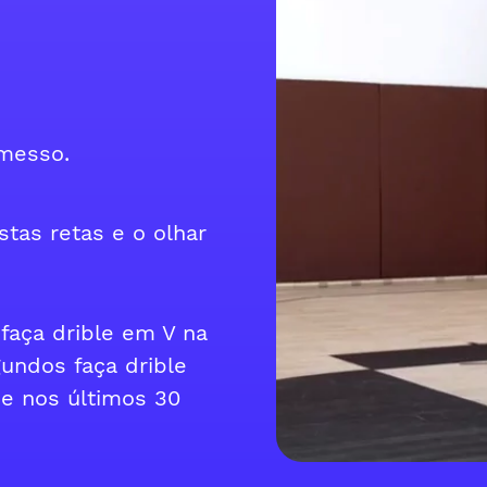
messo.
tas retas e o olhar
faça drible em V na
undos faça drible
 e nos últimos 30