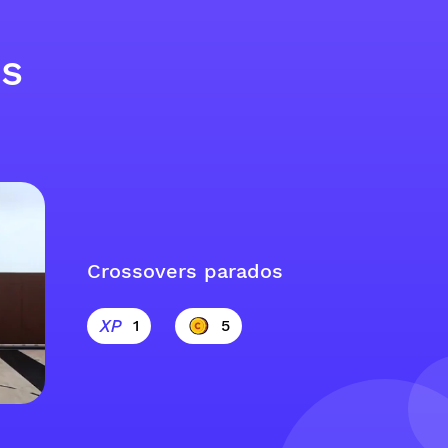
os
Crossovers parados
1
5