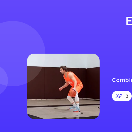
E
Combin
2