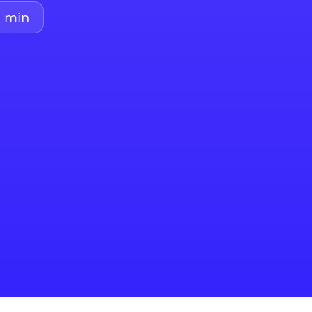
3
min