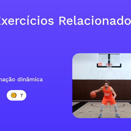
xercícios Relacionad
ação dinâmica
7