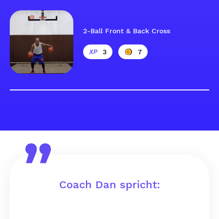
2-Ball Front & Back Cross
3
7
Coach Dan spricht: