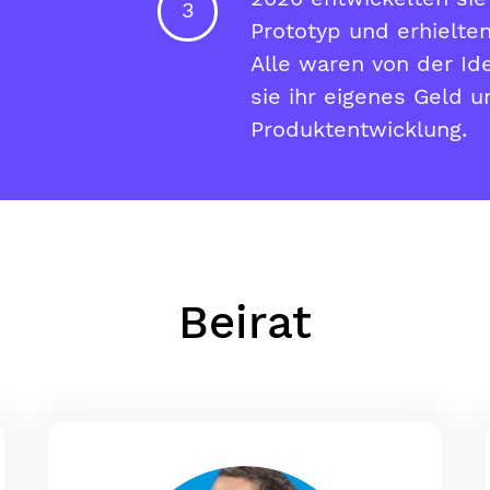
3
Prototyp und erhielte
Alle waren von der Ide
sie ihr eigenes Geld 
Produktentwicklung.
Beirat