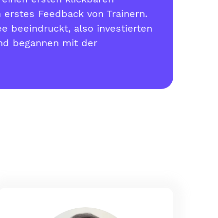
n erstes Feedback von Trainern.
e beeindruckt, also investierten
und begannen mit der