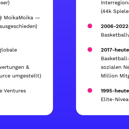
ser)
Interregio
(44k Spiele
@ MoikaMoika —
(ausgeschieden)
2006-2022
Basketballv
globale
2017-heute
Basketball
wertungen &
sozialen N
urce umgestellt)
Million Mit
 Ventures
1995-heute
Elite-Nivea