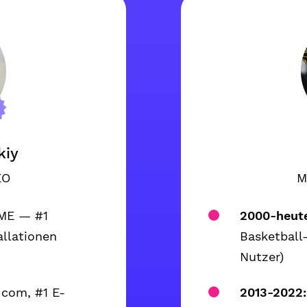
kiy
EO
M
ME — #1
2000-heut
allationen
Basketball
Nutzer)
com, #1 E-
2013-2022: