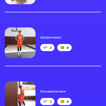
Wadenheben
3
8
Dorsalextension
3
6