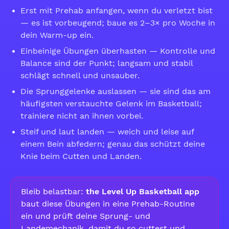
Erst mit Prehab anfangen, wenn du verletzt bist
— es ist vorbeugend; baue es 2–3× pro Woche in
dein Warm-up ein.
Einbeinige Übungen überhasten — Kontrolle und
Balance sind der Punkt; langsam und stabil
schlägt schnell und unsauber.
Die Sprunggelenke auslassen — sie sind das am
häufigsten verstauchte Gelenk im Basketball;
trainiere nicht an ihnen vorbei.
Steif und laut landen — weich und leise auf
einem Bein abfedern; genau das schützt deine
Knie beim Cutten und Landen.
Bleib belastbar:
the Level Up Basketball app
baut diese Übungen in eine Prehab-Routine
ein und prüft deine Sprung- und
Landemechanik, damit du so cuttest und