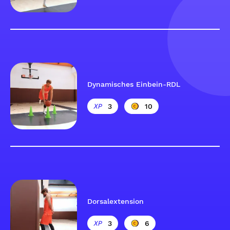
Dynamisches Einbein-RDL
3
10
Dorsalextension
3
6