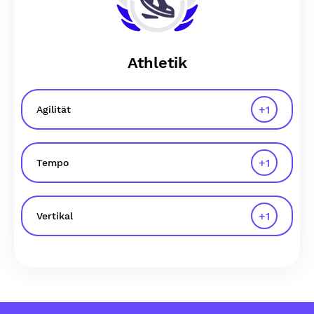
Athletik
+
1
Agilität
+
1
Tempo
+
1
Vertikal