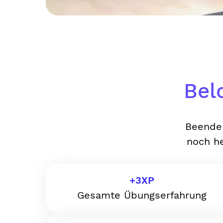
Bel
Beende 
noch he
+
3
XP
Gesamte Übungserfahrung