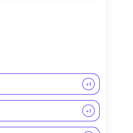
+
1
+
1