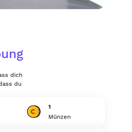
bung
ass dich
 dass du
1
Münzen