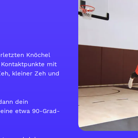
rletzten Knöchel
3 Kontaktpunkte mit
eh, kleiner Zeh und
dann dein
 eine etwa 90-Grad-