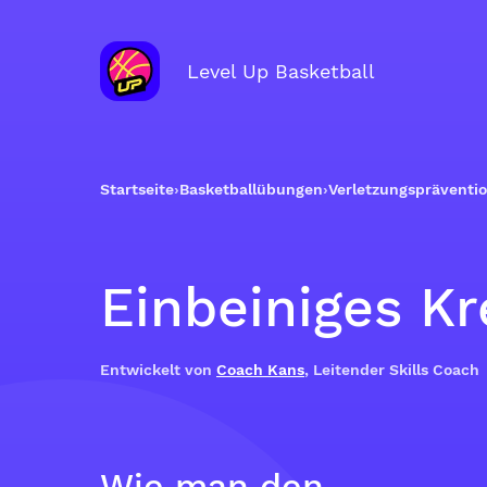
Level Up Basketball
Startseite
›
Basketballübungen
›
Verletzungspräventi
Einbeiniges K
Entwickelt von
Coach Kans
, Leitender Skills Coach
Wie man den