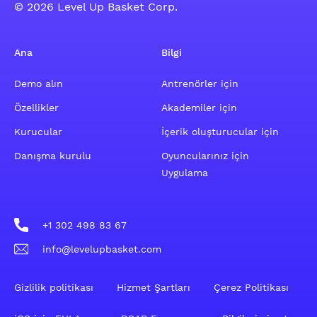
© 2026 Level Up Basket Corp.
Ana
Bilgi
Demo alın
Antrenörler için
Özellikler
Akademiler için
Kurucular
İçerik oluşturucular için
Danışma kurulu
Oyuncularınız için
Uygulama
+1 302 498 83 67
info@levelupbasket.com
Gizlilik politikası
Hizmet Şartları
Çerez Politikası