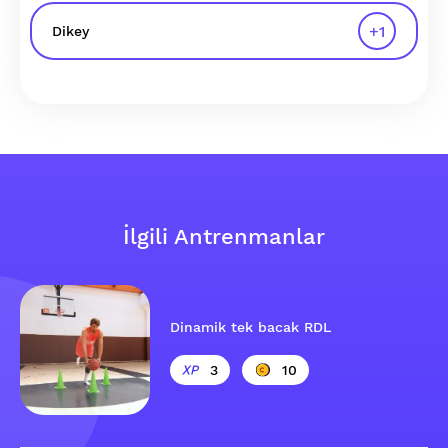
+
1
Dikey
İlgili Antrenmanlar
Dinamik tek bacak RDL
3
10