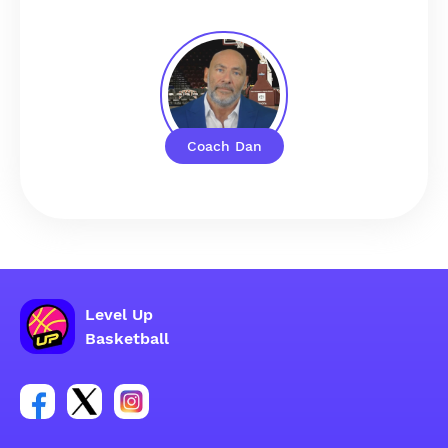
Coach Dan
Level Up
Basketball
Facebook hesabı sosyal grubu linki
Twitter hesabı sosyal grubu linki
Instagram hesabı sosyal grubu linki