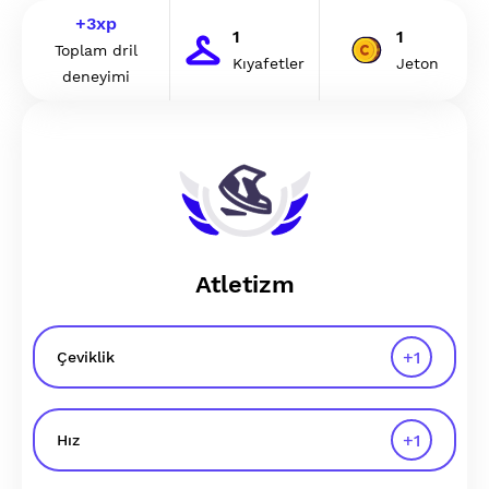
+
3
xp
1
1
Toplam dril
Kıyafetler
Jeton
deneyimi
Atletizm
+
1
Çeviklik
+
1
Hız