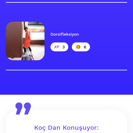
Dorsifleksiyon
3
6
Koç Dan Konuşuyor: