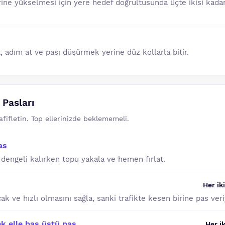
lerine yükselmesi için yere hedef doğrultusunda üçte ikisi ka
 adım at ve pası düşürmek yerine düz kollarla bitir.
ş Pasları
afifletin. Top ellerinizde beklememeli.
as
 dengeli kalırken topu yakala ve hemen fırlat.
Her iki
ak ve hızlı olmasını sağla, sanki trafikte kesen birine pas ver
ek elle baş üstü pas
Her ik