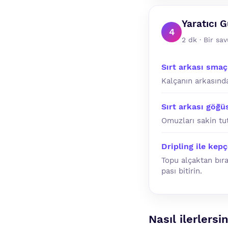
Yaratıcı 
4
2 dk · Bir sa
Sırt arkası smaç
Kalçanın arkasında
Sırt arkası göğü
Omuzları sakin tu
Dripling ile kep
Topu alçaktan bıra
pası bitirin.
Nasıl ilerlersi