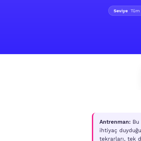
Seviye
Tüm s
Antrenman:
Bu 
ihtiyaç duyduğu 
tekrarları, tek