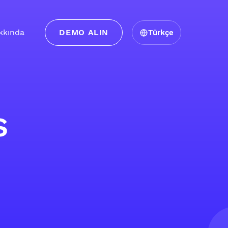
kkında
DEMO ALIN
Türkçe
s