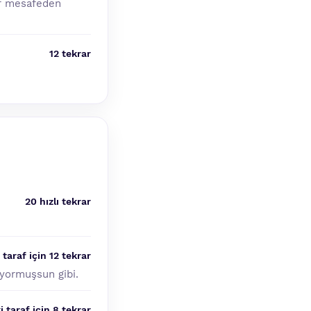
dar mesafeden
12 tekrar
20 hızlı tekrar
 taraf için 12 tekrar
iyormuşsun gibi.
i taraf için 8 tekrar