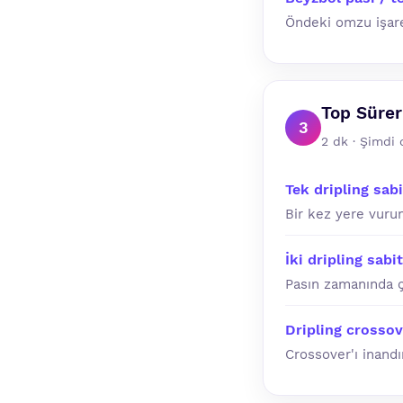
Öndeki omzu işare
Top Süre
3
2 dk · Şimdi 
Tek dripling sab
Bir kez yere vurun
İki dripling sabi
Pasın zamanında çı
Dripling crossov
Crossover'ı inandı