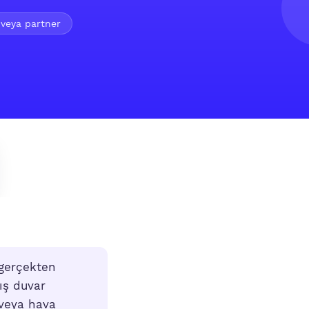
veya partner
 gerçekten
kış duvar
 veya hava