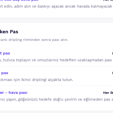
t edin, adım alın ve baskıyı aşacak ancak havada kalmayacak 
rken Pas
canlı dripling ritminden sonra pası atın.
it pas
, hızlıca toplayın ve omuzlarınız hedeften uzaklaşmadan pası 
t pas
kması için ikinci driplingi alçakta tutun.
er - hava pası
Her ik
rıcı yapın, göğsünüzü hedefe doğru çevirin ve eğilmeden pas a