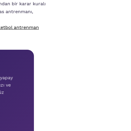
ndan bir karar kuralı
pas antrenmanı,
ketbol antrenman
 yapay
zı ve
üz