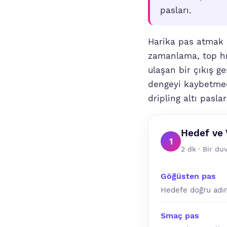
pasları.
Harika pas atmak 
zamanlama, top hız
ulaşan bir çıkış 
dengeyi kaybetmed
dripling altı paslar
Hedef ve
1
2 dk · Bir du
Göğüsten pas
Hedefe doğru adım
Smaç pas