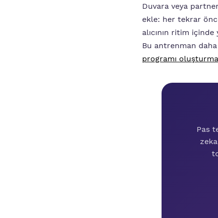
Duvara veya partneri
ekle: her tekrar ön
alıcının ritim içind
Bu antrenman daha b
programı oluşturma
Pas t
zeka
t