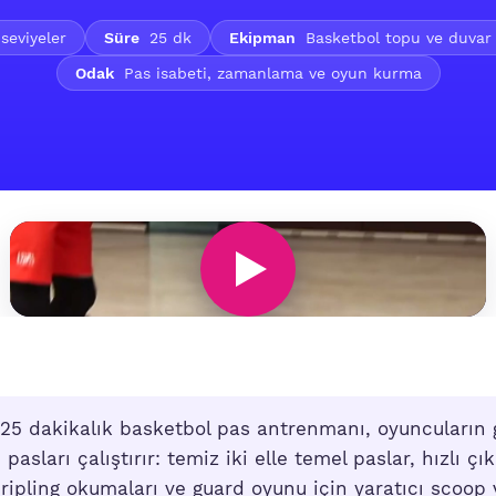
eviyeler
Süre
25 dk
Ekipman
Basketbol topu ve duvar 
Odak
Pas isabeti, zamanlama ve oyun kurma
25 dakikalık basketbol pas antrenmanı, oyuncuların
pasları çalıştırır: temiz iki elle temel paslar, hızlı çı
 dripling okumaları ve guard oyunu için yaratıcı scoop