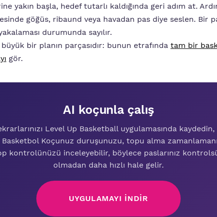
ne yakın başla, hedef tutarlı kaldığında geri adım at. Ardı
cesinde göğüs, ribaund veya havadan pas diye seslen. Bir 
e yakalaması durumunda sayılır.
üyük bir planın parçasıdır: bunun etrafında
tam bir bas
yı
gör.
AI koçunla çalış
ekrarlarınızı Level Up Basketball uygulamasında kaydedin,
 Basketbol Koçunuz duruşunuzu, topu alma zamanlamanı
op kontrolünüzü inceleyebilir, böylece paslarınız kontrols
olmadan daha hızlı hale gelir.
UYGULAMAYI INDIR