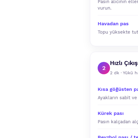
Pasın alıcının el
vurun.
Havadan pas
Topu yüksekte tut,
Hızlı Çıkı
2
2 dk · Yükü h
Kısa göğüsten p
Ayakların sabit ve
Kürek pası
Pasın kalçadan alç
Beyzbol pası / t