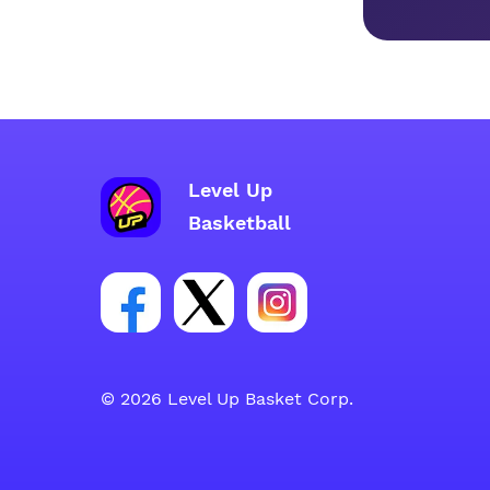
Level Up
Basketball
Facebook hesabı sosyal grubu linki
Twitter hesabı sosyal grubu li
Instagram hesabı sosya
© 2026 Level Up Basket Corp.