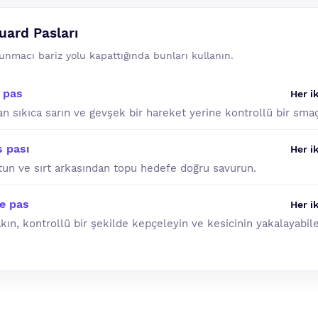
Guard Pasları
vunmacı bariz yolu kapattığında bunları kullanın.
 pas
Her ik
n sıkıca sarın ve gevşek bir hareket yerine kontrollü bir sma
s pası
Her ik
tun ve sırt arkasından topu hedefe doğru savurun.
çe pas
Her ik
kın, kontrollü bir şekilde kepçeleyin ve kesicinin yakalayabil
n