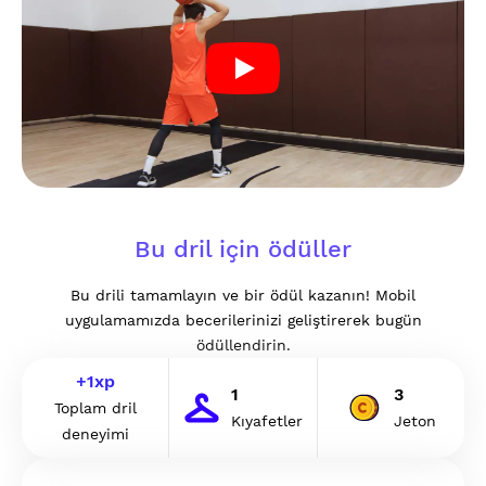
Bu dril için ödüller
Bu drili tamamlayın ve bir ödül kazanın! Mobil
uygulamamızda becerilerinizi geliştirerek bugün
ödüllendirin.
+
1
xp
1
3
Toplam dril
Kıyafetler
Jeton
deneyimi