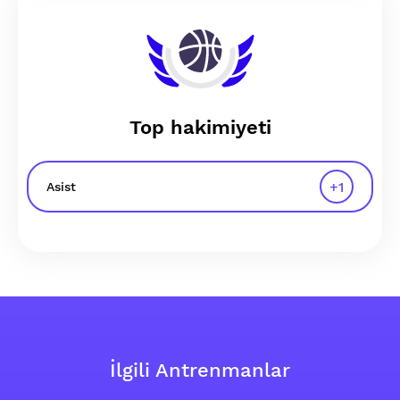
Top hakimiyeti
+
1
Asist
İlgili Antrenmanlar