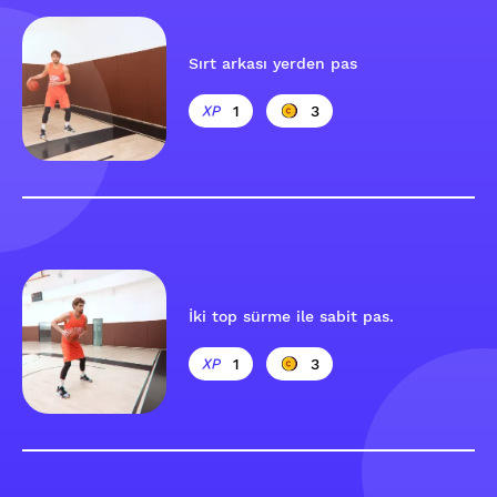
Sırt arkası yerden pas
1
3
İki top sürme ile sabit pas.
1
3