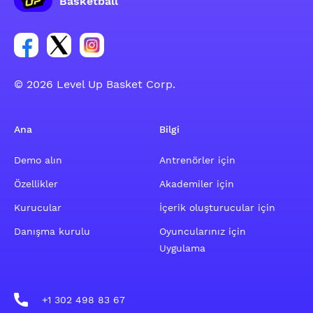
Basketball
Facebook hesabı sosyal grubu linki
Twitter hesabı sosyal grubu linki
Instagram hesabı sosyal grubu linki
© 2026 Level Up Basket Corp.
Ana
Bilgi
Demo alın
Antrenörler için
Özellikler
Akademiler için
Kurucular
İçerik oluşturucular için
Danışma kurulu
Oyuncularınız için
Uygulama
+1 302 498 83 67