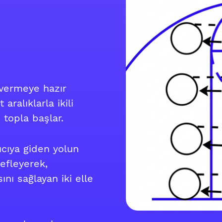
 vermeye hazır
 aralıklarla ikili
 topla başlar.
ıcıya giden yolun
efleyerek,
nı sağlayan iki elle