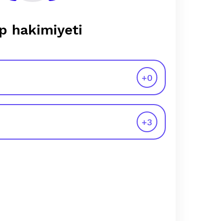
p hakimiyeti
+
0
+
3