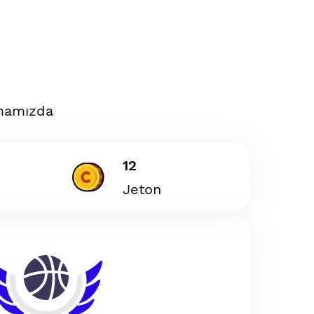
amamızda
12
Jeton