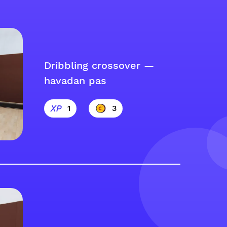
Dribbling crossover —
havadan pas
1
3