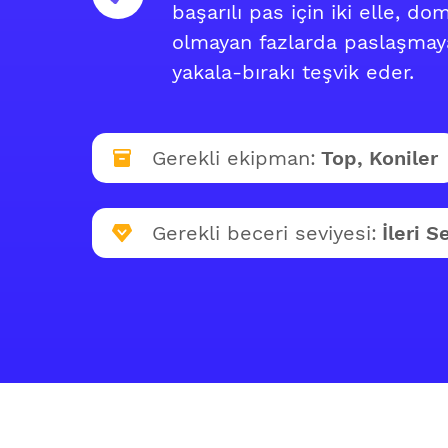
başarılı pas için iki elle, d
olmayan fazlarda paslaşmaya
yakala-bırakı teşvik eder.
Gerekli ekipman:
Top, Koniler
Gerekli beceri seviyesi:
İleri S