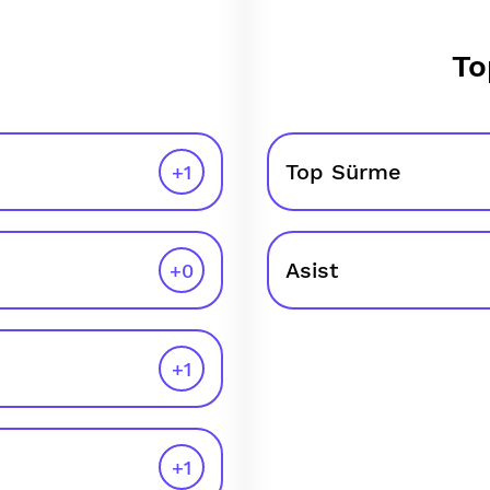
To
Top Sürme
+
1
Asist
+
0
+
1
+
1