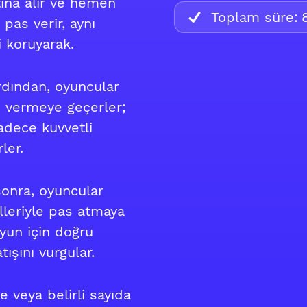
ltına alır ve hemen
Toplam süre:
 pas verir, aynı
 koruyarak.
ardından, oyuncular
s vermeye geçerler;
sadece kuvvetli
ler.
sonra, oyuncular
leriyle pas atmaya
oyun için doğru
ışını vurgular.
e veya belirli sayıda