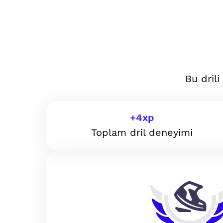
Bu dril
+
4
xp
Toplam dril deneyimi