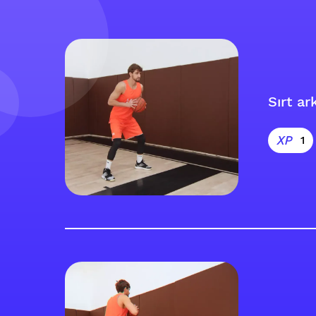
Sırt ar
1