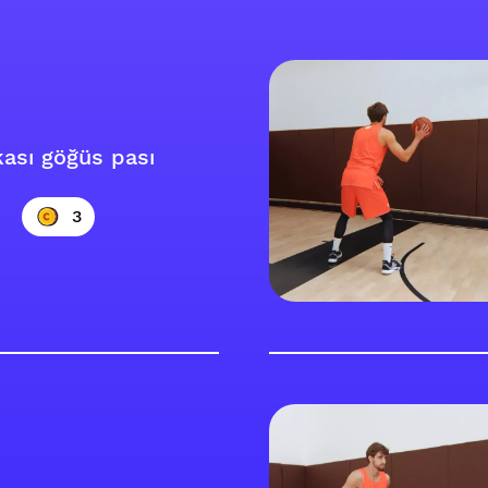
kası göğüs pası
3