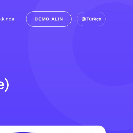
kkında
DEMO ALIN
Türkçe
e)