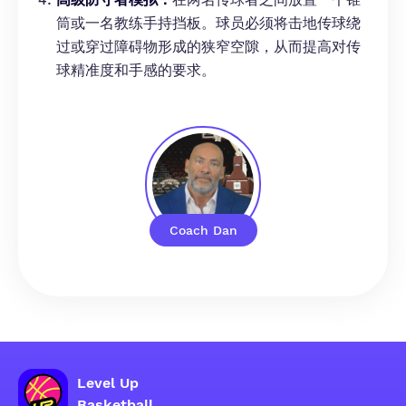
筒或一名教练手持挡板。球员必须将击地传球绕
过或穿过障碍物形成的狭窄空隙，从而提高对传
球精准度和手感的要求。
Coach Dan
Level Up
Basketball