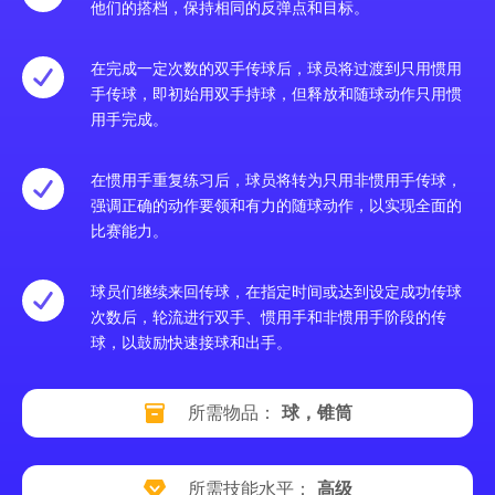
他们的搭档，保持相同的反弹点和目标。
在完成一定次数的双手传球后，球员将过渡到只用惯用
手传球，即初始用双手持球，但释放和随球动作只用惯
用手完成。
在惯用手重复练习后，球员将转为只用非惯用手传球，
强调正确的动作要领和有力的随球动作，以实现全面的
比赛能力。
球员们继续来回传球，在指定时间或达到设定成功传球
次数后，轮流进行双手、惯用手和非惯用手阶段的传
球，以鼓励快速接球和出手。
所需物品：
球，锥筒
所需技能水平：
高级