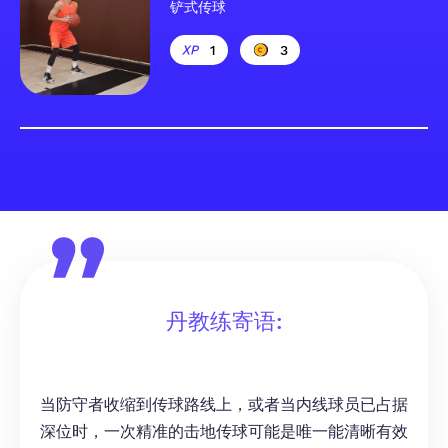
铲式传球
1
3
丹教练寄语:
当防守者收缩到传球路线上，或者当内线球员已占据
深位时，一次精准的击地传球可能是唯一能清晰有效