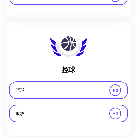
控球
+
0
运球
+
3
助攻