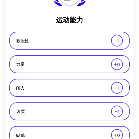
运动能力
+
1
敏捷性
+
0
力量
+
1
耐力
+
1
速度
+
0
纵跳