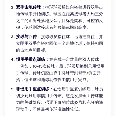
双手击地传球：
持球球员通过向搭档进行双手击
地传球来开始训练。球应在距离接球者大约三分
之二的距离处落地反弹，目标是柔和、可控的反
弹，使球到达接球者的腰部或胸部高度。
接球与回传：
接球球员接住球，迅速控制住，并
立即用双手向搭档回传一个击地传球，保持相同
的击地点和目标。
惯用手重点训练：
在完成一定数量的双人传球
（例如，10-15次传球）后，球员切换到只用惯用
手传球。传球仍应由双手将球带到臀部/侧面开
始，但出球和随球动作仅由惯用手完成。
非惯用手重点训练：
在惯用手重复训练后，球员
切换到只用非惯用手传球。这是发展全面传球能
力的关键阶段。强调正确的传球姿势和充分的随
球动作，即使最初传球准确性较低。