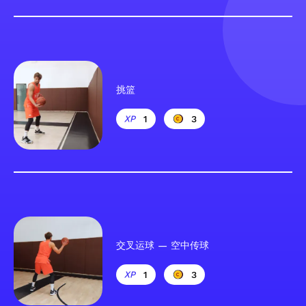
挑篮
1
3
交叉运球 — 空中传球
1
3