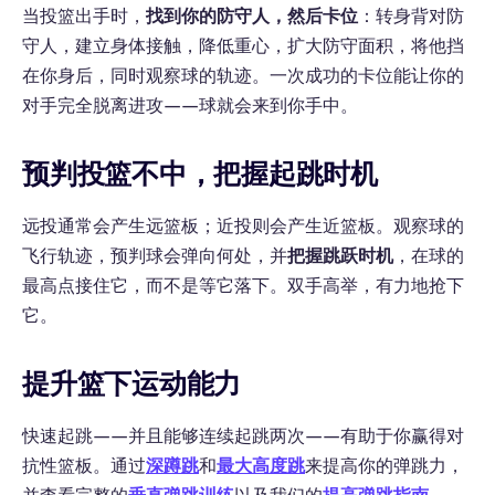
当投篮出手时，
找到你的防守人，然后卡位
：转身背对防
守人，建立身体接触，降低重心，扩大防守面积，将他挡
在你身后，同时观察球的轨迹。一次成功的卡位能让你的
对手完全脱离进攻——球就会来到你手中。
预判投篮不中，把握起跳时机
远投通常会产生远篮板；近投则会产生近篮板。观察球的
飞行轨迹，预判球会弹向何处，并
把握跳跃时机
，在球的
最高点接住它，而不是等它落下。双手高举，有力地抢下
它。
提升篮下运动能力
快速起跳——并且能够连续起跳两次——有助于你赢得对
抗性篮板。通过
深蹲跳
和
最大高度跳
来提高你的弹跳力，