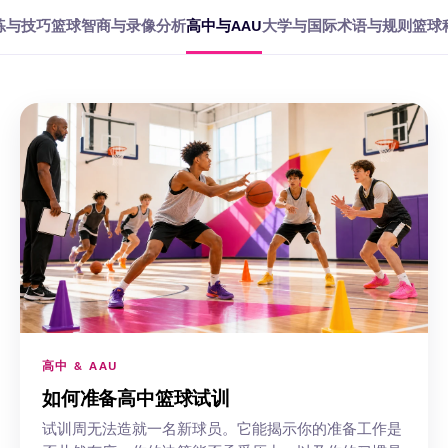
练与技巧
篮球智商与录像分析
高中与AAU
大学与国际
术语与规则
篮球
高中 & AAU
如何准备高中篮球试训
试训周无法造就一名新球员。它能揭示你的准备工作是