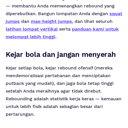
— membantu Anda memenangkan rebound yang
diperebutkan. Bangun lompatan Anda dengan
squat
jumps
dan
max-height jumps
, dan lihat seluruh
latihan lompat vertikal
serta
panduan kami untuk
melompat lebih tinggi
.
Kejar bola dan jangan menyerah
Kejar setiap bola, kejar rebound ofensif (mereka
mendemoralisasi pertahanan dan menciptakan
putback yang mudah), dan jaga bola tetap tinggi
setelah Anda meraihnya agar tidak direbut.
Rebounding adalah statistik kerja keras — kemauan
untuk lebih fisik adalah sebagian besar dari
pertarungan.