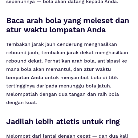
sepenuhnya — bola akan datang kepada Anda.
Baca arah bola yang meleset dan
atur waktu lompatan Anda
Tembakan jarak jauh cenderung menghasilkan
rebound jauh; tembakan jarak dekat menghasilkan
rebound dekat. Perhatikan arah bola, antisipasi ke
mana bola akan memantul, dan
atur waktu
lompatan Anda
untuk menyambut bola di titik
tertingginya daripada menunggu bola jatuh.
Melompatlah dengan dua tangan dan raih bola
dengan kuat.
Jadilah lebih atletis untuk ring
Melompat dari lantai dengan cepat — dan dua kali