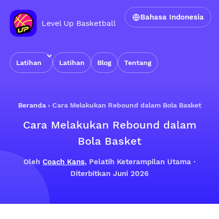
Bahasa Indonesia
Level Up Basketball
Latihan
Latihan
Blog
Tentang
Beranda
›
Cara Melakukan Rebound dalam Bola Basket
Cara Melakukan Rebound dalam
Bola Basket
Oleh
Coach Kans
, Pelatih Keterampilan Utama ·
Diterbitkan Juni 2026