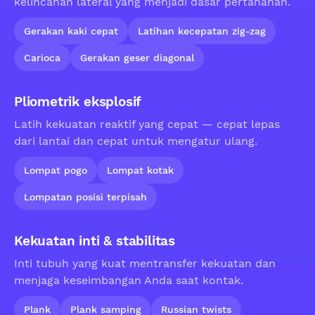
kelincahan lateral yang menjadi dasar pertahanan.
Gerakan kaki cepat
Latihan kecepatan zig-zag
Carioca
Gerakan geser diagonal
Pliometrik eksplosif
Latih kekuatan reaktif yang cepat — cepat lepas
dari lantai dan cepat untuk mengatur ulang.
Lompat pogo
Lompat kotak
Lompatan posisi terpisah
Kekuatan inti & stabilitas
Inti tubuh yang kuat mentransfer kekuatan dan
menjaga keseimbangan Anda saat kontak.
Plank
Plank samping
Russian twists