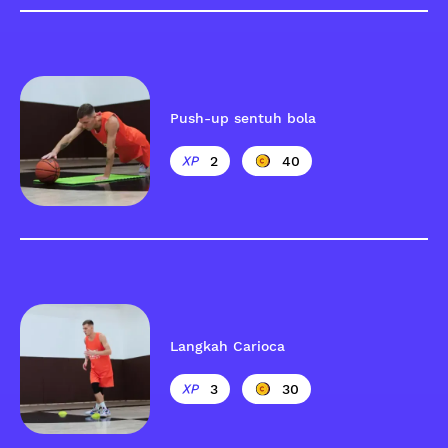
Push-up sentuh bola
2
40
Langkah Carioca
3
30