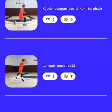
Keseimbangan posisi kaki terpisah
2
6
Lompat posisi split
3
7