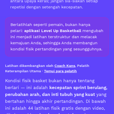
antara upaya keras; jangan sia-siakan setiap
repetisi dengan setengah kecepatan.
Berlatihlah seperti pemain, bukan hanya
pelari:
aplikasi Level Up Basketball
mengubah
ini menjadi latihan terstruktur dan melacak
kemajuan Anda, sehingga Anda membangun
kondisi fisik pertandingan yang sesungguhnya.
Latihan dikembangkan oleh
Coach Kans
, Pelatih
Keterampilan Utama ·
Temui para pelatih
Kondisi fisik basket bukan hanya tentang
berlari — ini adalah
kecepatan sprint berulang,
perubahan arah, dan inti tubuh yang kuat
yang
bertahan hingga akhir pertandingan. Di bawah
ini adalah 44 latihan fisik gratis dengan video,