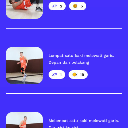
2
5
Lompat satu kaki melewati garis.
Depan dan belakang
1
19
Melompat satu kaki melewati garis.
Dari sisi ke sisi