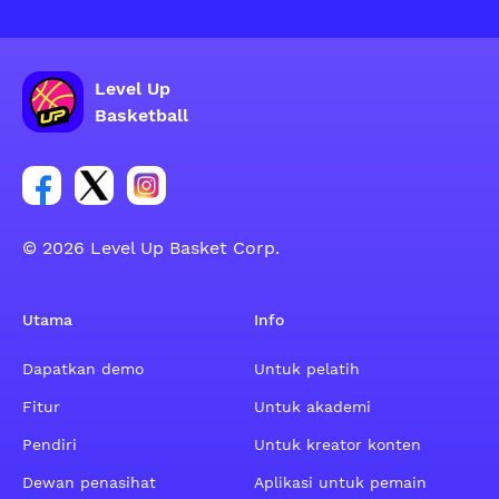
Level Up
Basketball
Tautan untuk grup sosial akun Facebook
Tautan untuk grup sosial akun Tweeter
Tautan untuk grup sosial akun Instagram
© 2026 Level Up Basket Corp.
Utama
Info
Dapatkan demo
Untuk pelatih
Fitur
Untuk akademi
Pendiri
Untuk kreator konten
Dewan penasihat
Aplikasi untuk pemain