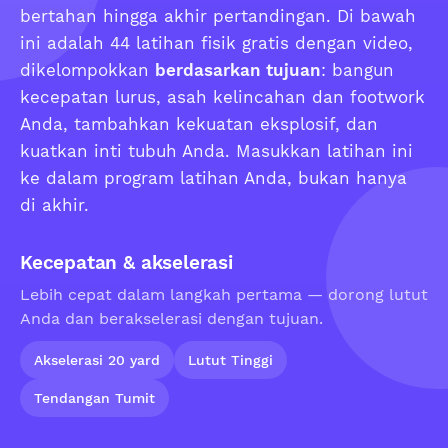
bertahan hingga akhir pertandingan. Di bawah
ini adalah 44 latihan fisik gratis dengan video,
dikelompokkan
berdasarkan tujuan
: bangun
kecepatan lurus, asah kelincahan dan footwork
Anda, tambahkan kekuatan eksplosif, dan
kuatkan inti tubuh Anda. Masukkan latihan ini
ke dalam program latihan Anda, bukan hanya
di akhir.
Kecepatan & akselerasi
Lebih cepat dalam langkah pertama — dorong lutut
Anda dan berakselerasi dengan tujuan.
Akselerasi 20 yard
Lutut Tinggi
Tendangan Tumit