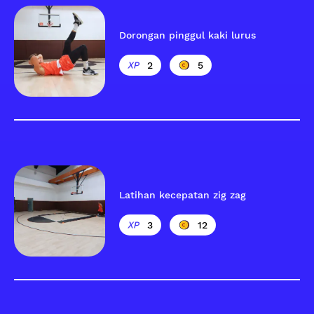
Dorongan pinggul kaki lurus
2
5
Latihan kecepatan zig zag
3
12