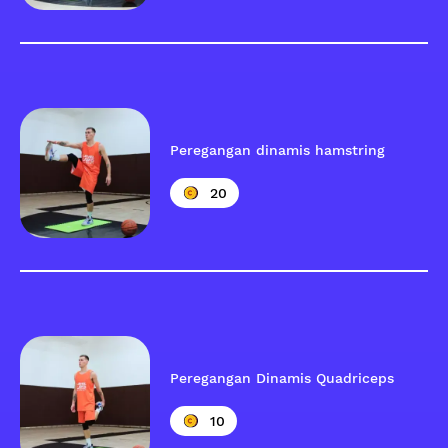
Peregangan dinamis hamstring
20
Peregangan Dinamis Quadriceps
10