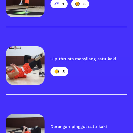
1
3
Hip thrusts menyilang satu kaki
5
Dorongan pinggul satu kaki