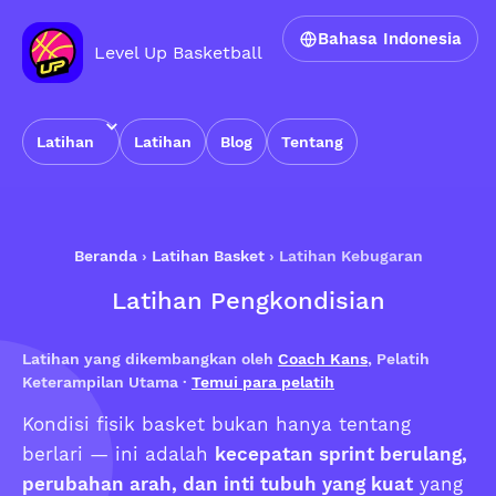
Bahasa Indonesia
Level Up Basketball
Latihan
Latihan
Blog
Tentang
Beranda
›
Latihan Basket
›
Latihan Kebugaran
Latihan Pengkondisian
Latihan yang dikembangkan oleh
Coach Kans
, Pelatih
Keterampilan Utama ·
Temui para pelatih
Kondisi fisik basket bukan hanya tentang
berlari — ini adalah
kecepatan sprint berulang,
perubahan arah, dan inti tubuh yang kuat
yang