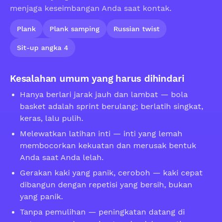
menjaga keseimbangan Anda saat kontak.
Plank
Plank samping
Russian twist
Sit-up angka 4
Kesalahan umum yang harus dihindari
Hanya berlari jarak jauh dan lambat — bola
basket adalah sprint berulang; berlatih singkat,
keras, lalu pulih.
Melewatkan latihan inti — inti yang lemah
membocorkan kekuatan dan merusak bentuk
Anda saat Anda lelah.
Gerakan kaki yang panik, ceroboh — kaki cepat
dibangun dengan repetisi yang bersih, bukan
yang panik.
Tanpa pemulihan — peningkatan datang di