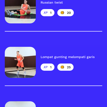
Russian twist
1
20
Lompat gunting melompati garis
1
25