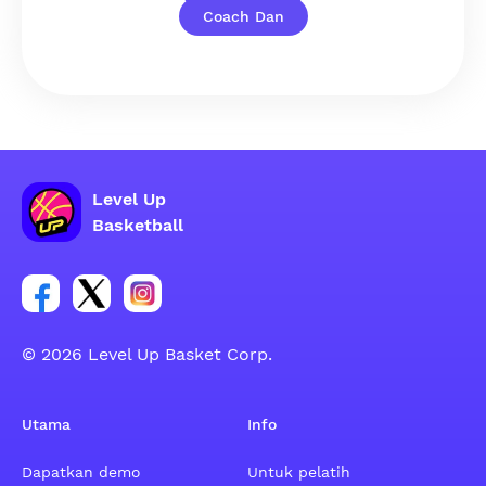
Coach Dan
Level Up
Basketball
Tautan untuk grup sosial akun Facebook
Tautan untuk grup sosial akun Tweeter
Tautan untuk grup sosial akun Instagram
© 2026 Level Up Basket Corp.
Utama
Info
Dapatkan demo
Untuk pelatih