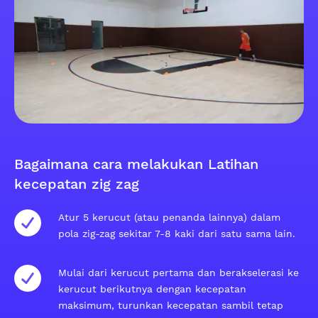
Bagaimana cara melakukan Latihan
kecepatan zig zag
Atur 5 kerucut (atau penanda lainnya) dalam
pola zig-zag sekitar 7-8 kaki dari satu sama lain.
Mulai dari kerucut pertama dan berakselerasi ke
kerucut berikutnya dengan kecepatan
maksimum, turunkan kecepatan sambil tetap