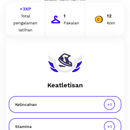
+
3
XP
1
12
Total
pengalaman
Pakaian
Koin
latihan
Keatletisan
+
1
Kelincahan
+
1
Stamina