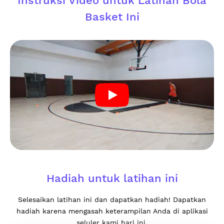
Instruksi Video untuk Latihan Bola
Basket Ini
Hadiah untuk latihan ini
Selesaikan latihan ini dan dapatkan hadiah! Dapatkan
hadiah karena mengasah keterampilan Anda di aplikasi
seluler kami hari ini.