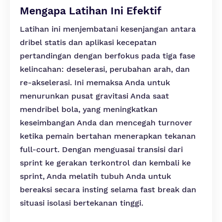
Mengapa Latihan Ini Efektif
Latihan ini menjembatani kesenjangan antara
dribel statis dan aplikasi kecepatan
pertandingan dengan berfokus pada tiga fase
kelincahan: deselerasi, perubahan arah, dan
re-akselerasi. Ini memaksa Anda untuk
menurunkan pusat gravitasi Anda saat
mendribel bola, yang meningkatkan
keseimbangan Anda dan mencegah turnover
ketika pemain bertahan menerapkan tekanan
full-court. Dengan menguasai transisi dari
sprint ke gerakan terkontrol dan kembali ke
sprint, Anda melatih tubuh Anda untuk
bereaksi secara insting selama fast break dan
situasi isolasi bertekanan tinggi.