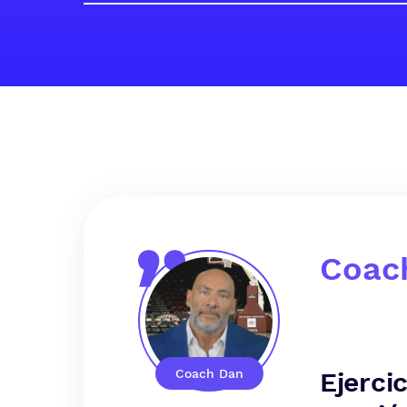
Coac
Coach Dan
Ejerci