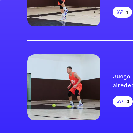
1
Juego 
alrede
3