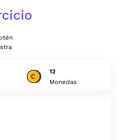
cicio
Obtén
stra
12
Monedas