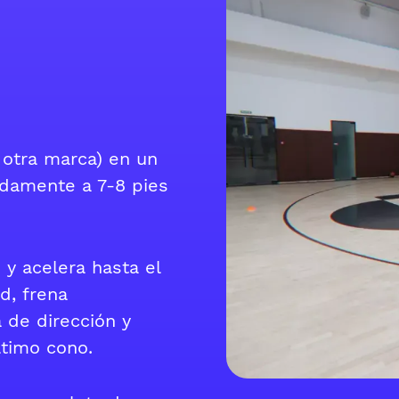
 otra marca) en un
adamente a 7-8 pies
y acelera hasta el
d, frena
 de dirección y
ltimo cono.