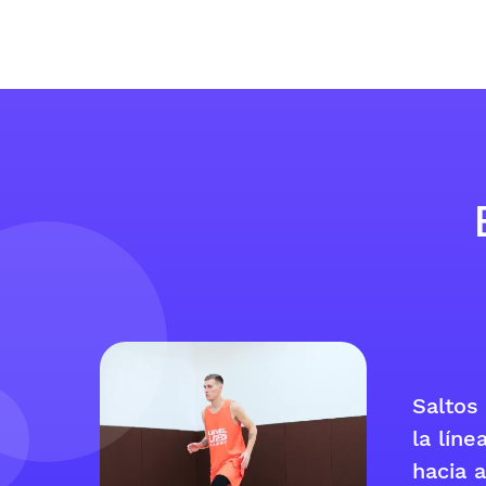
Saltos
la líne
hacia a