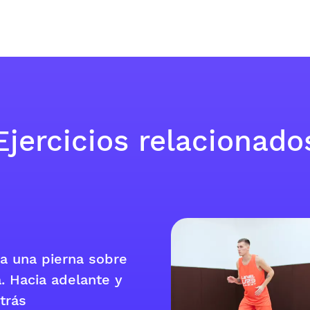
Ejercicios relacionado
 a una pierna sobre
a. Hacia adelante y
trás