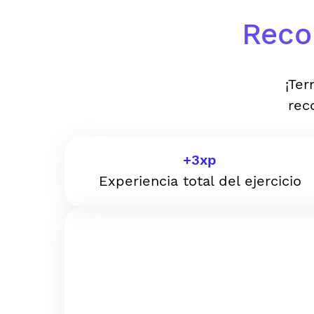
Reco
¡Ter
rec
+
3
xp
Experiencia total del ejercicio