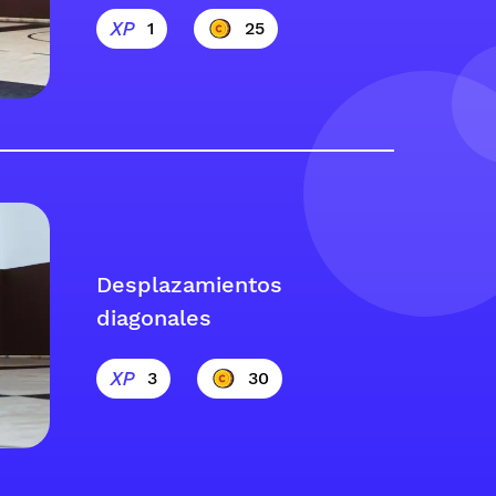
1
25
Desplazamientos
diagonales
3
30