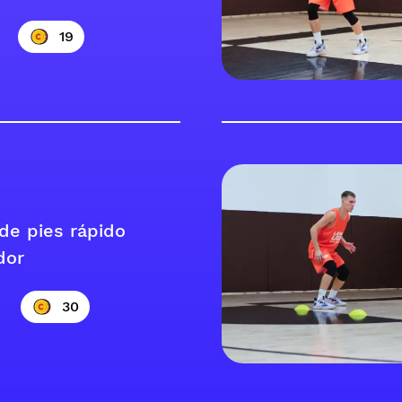
19
de pies rápido
dor
30