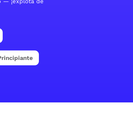
o — ¡explota de
Principiante