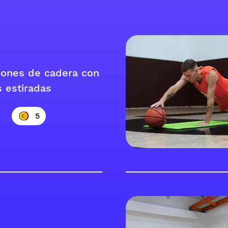
iones de cadera con
s estiradas
5