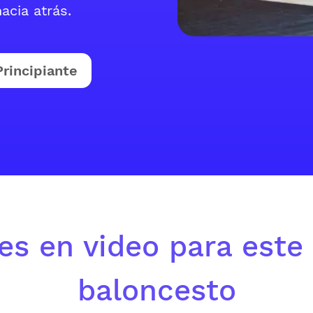
acia atrás.
Principiante
es en video para este 
baloncesto