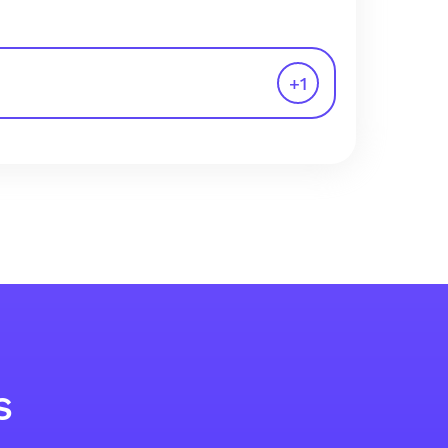
+
1
s