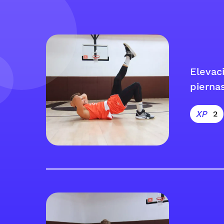
Elevac
pierna
2