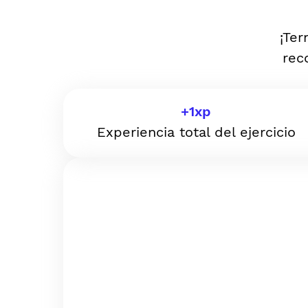
¡Ter
rec
+
1
xp
Experiencia total del ejercicio