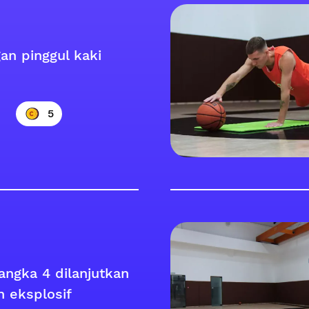
an pinggul kaki
5
 angka 4 dilanjutkan
h eksplosif