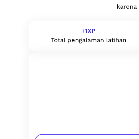
karena 
+
1
XP
Total pengalaman latihan