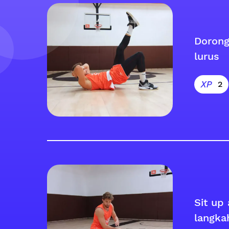
Dorong
lurus
2
Sit up
langka