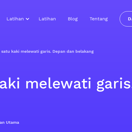
Latihan
Latihan
Blog
Tentang
D
satu kaki melewati garis. Depan dan belakang
aki melewati gari
ilan Utama