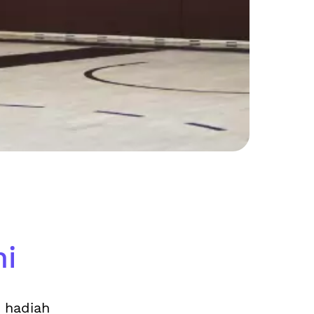
ni
n hadiah