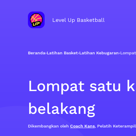
Level Up Basketball
Beranda
›
Latihan Basket
›
Latihan Kebugaran
›
Lompat 
Lompat satu k
belakang
Dikembangkan oleh
Coach Kans
, Pelatih Keteramp