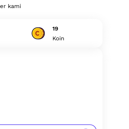
ler kami
19
Koin