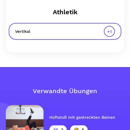
Athletik
+
1
Vertikal
Verwandte Übungen
Hüftstoß mit gestreckten Beinen
2
5