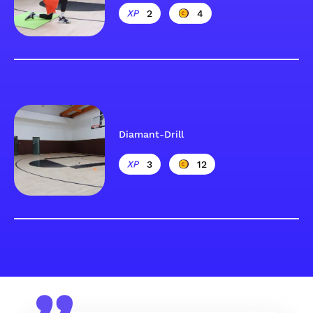
2
4
Diamant-Drill
3
12