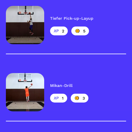
Tiefer Pick-up-Layup
2
5
Mikan-Drill
1
3