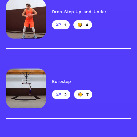
Drop-Step Up-and-Under
1
4
Eurostep
2
7