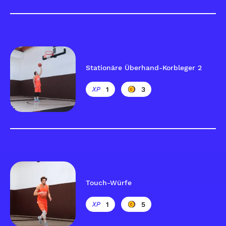
Stationäre Überhand-Korbleger 2
1
3
Touch-Würfe
1
5