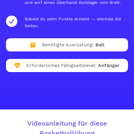
und wirf einen Überhand-Korbleger vom Brett.
Sobald du zehn Punkte erzielst — wechsle die
Seiten.
Benötigte Ausrüstung:
Ball
Erforderliches Fähigkeitslevel:
Anfänger
Videoanleitung für diese
Basketballübung