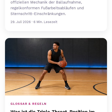
offiziellen Mechanik der Ballaufnahme,
regelkonformen Fußarbeitsabläufen und
Sternschritt-Einschränkungen.
29. Juli 2026 · 6 Min. Lesezeit
GLOSSAR & REGELN
Was ist die Triple-Threat-Position im