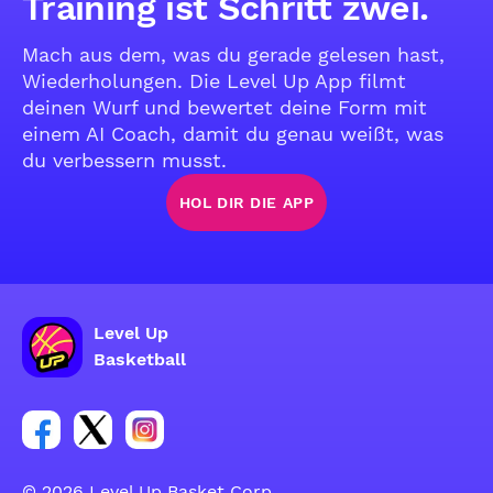
Training ist Schritt zwei.
Mach aus dem, was du gerade gelesen hast,
Wiederholungen. Die Level Up App filmt
deinen Wurf und bewertet deine Form mit
einem AI Coach, damit du genau weißt, was
du verbessern musst.
HOL DIR DIE APP
Level Up
Basketball
Link zur Facebook-Gruppe
Link zum Tweeter-Account
Link zum Instagram-Account
© 2026 Level Up Basket Corp.