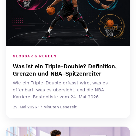
GLOSSAR & REGELN
Was ist ein Triple-Double? Definition,
Grenzen und NBA-Spitzenreiter
Wie ein Triple-Double erfasst wird, was es
offenbart, was es übersieht, und die NBA-
Karriere-Bestenliste vom 24. Mai 2026.
29. Mai 2026 · 7 Minuten Lesezeit