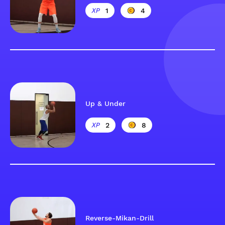
1
4
Up & Under
2
8
Reverse-Mikan-Drill