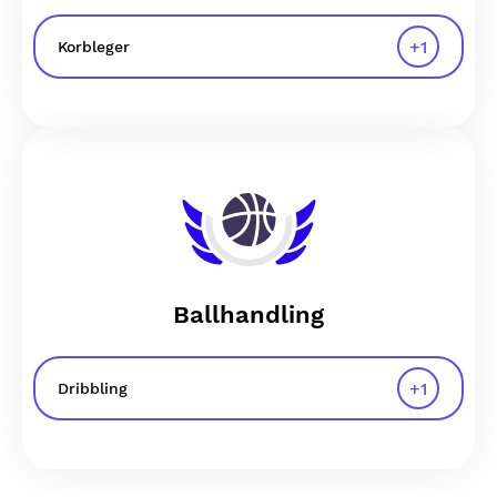
+
1
Korbleger
Ballhandling
+
1
Dribbling