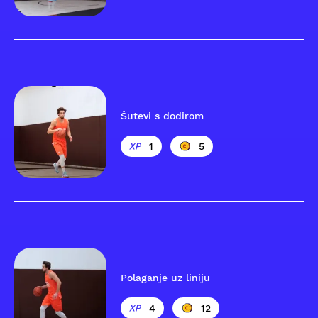
Šutevi s dodirom
1
5
Polaganje uz liniju
4
12