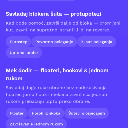
Savladaj blokera šuta — protupotezi
Kad dođe pomoć, završi dalje od bloka — promijeni
kut, završi na suprotnoj strani ili idi na reverse.
Eurostep
Povratno polaganje
X-out polaganja
Up-and-under
Mek dodir — floateri, hookovi & jednom
rukom
Savladaj duge ruke obrane bez nadskakivanja —
floater, jump hook i mekana završnica jednom
rukom prebacuju loptu preko obrane.
Floater
Horok iz skoka
Šutevi s osjećajem
Završavanje jednom rukom