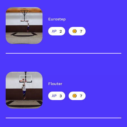
Eurostep
2
7
Flouter
3
7