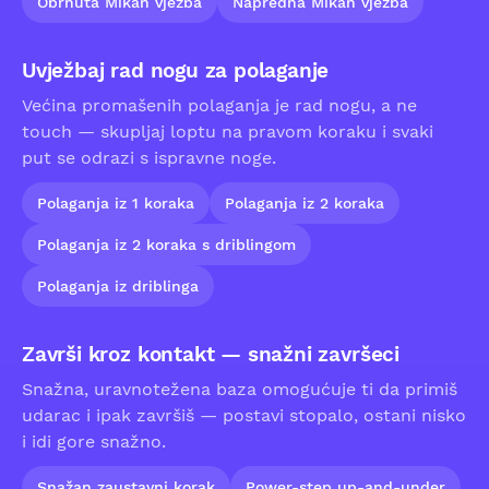
Obrnuta Mikan vježba
Napredna Mikan vježba
Uvježbaj rad nogu za polaganje
Većina promašenih polaganja je rad nogu, a ne
touch — skupljaj loptu na pravom koraku i svaki
put se odrazi s ispravne noge.
Polaganja iz 1 koraka
Polaganja iz 2 koraka
Polaganja iz 2 koraka s driblingom
Polaganja iz driblinga
Završi kroz kontakt — snažni završeci
Snažna, uravnotežena baza omogućuje ti da primiš
udarac i ipak završiš — postavi stopalo, ostani nisko
i idi gore snažno.
Snažan zaustavni korak
Power-step up-and-under