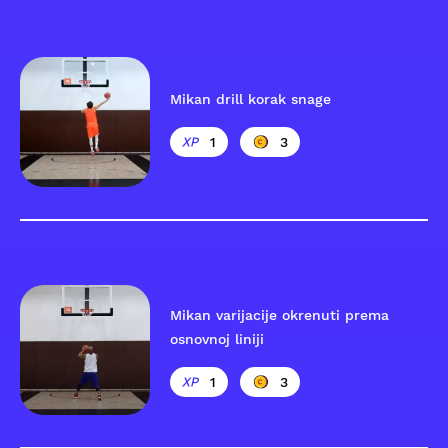
Mikan drill korak snage
1
3
Mikan varijacije okrenuti prema
osnovnoj liniji
1
3