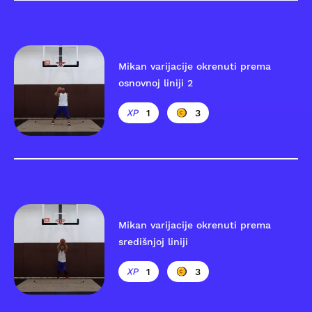
Mikan varijacije okrenuti prema
osnovnoj liniji 2
1
3
Mikan varijacije okrenuti prema
središnjoj liniji
1
3