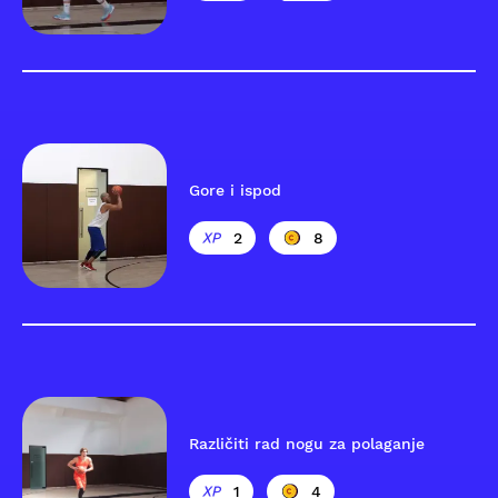
Gore i ispod
2
8
Različiti rad nogu za polaganje
1
4