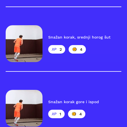
Snažan korak, srednji horog šut
2
4
Snažan korak gore i ispod
1
4