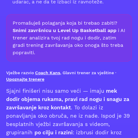
udarac, a ne da te izbaci iz ravnoteže.
Promašuješ polaganja koja bi trebao zabiti?
Snimi završnicu u Level Up Basketball app
i AI
trener analizira tvoj rad nogu i dodir, zatim
gradi trening završavanja oko onoga što treba
popraviti.
Vježbe razvio
Coach Kans
, Glavni trener za vještine ·
Upoznajte trenere
Sjajni finišeri nisu samo veći — imaju
mek
dodir objema rukama, pravi rad nogu i snagu za
završavanje kroz kontakt
. To dolazi iz
ponavljanja oko obruča, ne iz nade. Ispod je 39
besplatnih vježbi završavanja s videom,
grupiranih
po cilju i razini
: izbrusi dodir kroz