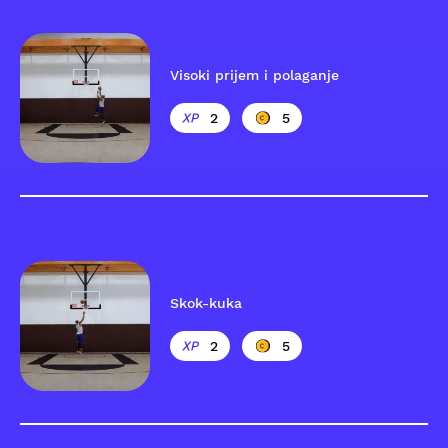
Visoki prijem i polaganje
2
5
Skok-kuka
2
5