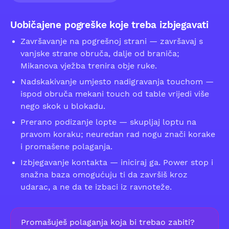
Uobičajene pogreške koje treba izbjegavati
Završavanje na pogrešnoj strani — završavaj s
vanjske strane obruča, dalje od braniča;
Mikanova vježba trenira obje ruke.
Nadskakivanje umjesto nadigravanja touchom —
ispod obruča mekani touch od table vrijedi više
nego skok u blokadu.
Prerano podizanje lopte — skupljaj loptu na
pravom koraku; neuredan rad nogu znači korake
i promašene polaganja.
Izbjegavanje kontakta — iniciraj ga. Power stop i
snažna baza omogućuju ti da završiš kroz
udarac, a ne da te izbaci iz ravnoteže.
Promašuješ polaganja koja bi trebao zabiti?