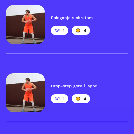
Polaganja s okretom
1
4
Drop-step gore i ispod
1
4