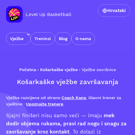
Hrvatski
Level Up Basketball
Vježbe
Treninzi
Blog
O nama
Početna
›
Košarkaške vježbe
›
Vježbe završnice
Košarkaške vježbe završavanja
Vježbe razvijene od strane
Coach Kans
, Glavni trener za
vještine ·
Upoznajte trenere
Sjajni finišeri nisu samo veći — imaju
mek
dodir objema rukama, pravi rad nogu i snagu za
završavanje kroz kontakt
. To dolazi iz