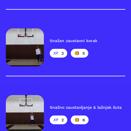
Snažan zaustavni korak
2
5
Snažno zaustavljanje & lažnjak šuta
2
6