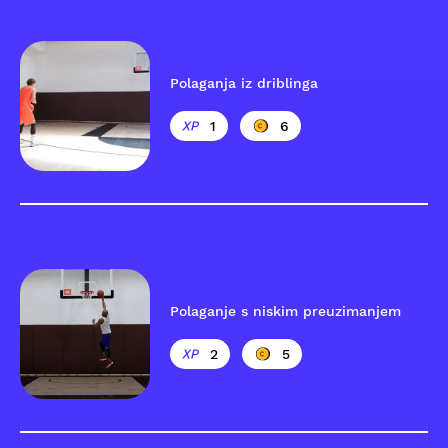
Polaganja iz driblinga
1
6
Polaganje s niskim preuzimanjem
2
5