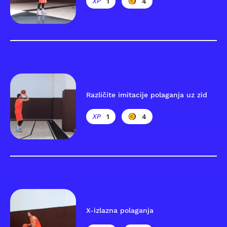
1
4
Različite imitacije polaganja uz zid
1
4
X-izlazna polaganja