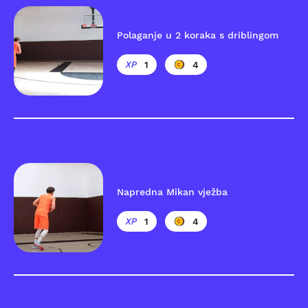
Polaganje u 2 koraka s driblingom
1
4
Napredna Mikan vježba
1
4