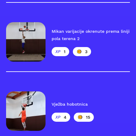
Mikan varijacije okrenute prema liniji
pola terena 2
1
3
Vježba hobotnica
4
15