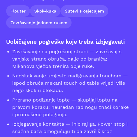
Flouter
Skok-kuka
Šutevi s osjećajem
Završavanje jednom rukom
Uobičajene pogreške koje treba izbjegavati
Završavanje na pogrešnoj strani — završavaj s
vanjske strane obruča, dalje od braniča;
Mikanova vježba trenira obje ruke.
Nadskakivanje umjesto nadigravanja touchom —
ispod obruča mekani touch od table vrijedi više
nego skok u blokadu.
Prerano podizanje lopte — skupljaj loptu na
pravom koraku; neuredan rad nogu znači korake
i promašene polaganja.
Izbjegavanje kontakta — iniciraj ga. Power stop i
snažna baza omogućuju ti da završiš kroz