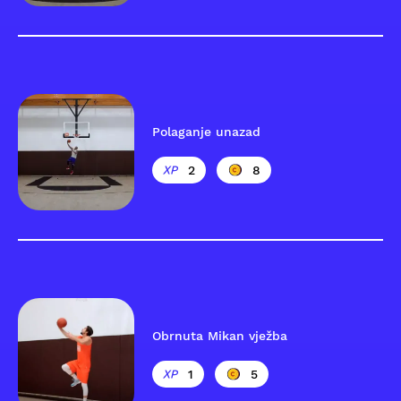
Polaganje unazad
2
8
Obrnuta Mikan vježba
1
5