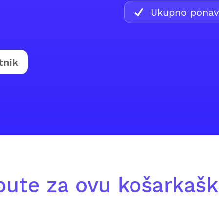
Ukupno ponavl
tnik
pute za ovu košarkašk