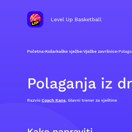
Level Up Basketball
Početna
›
Košarkaške vježbe
›
Vježbe završnice
›
Polaga
Polaganja iz dr
Razvio
Coach Kans
, Glavni trener za vještine
Kako napraviti