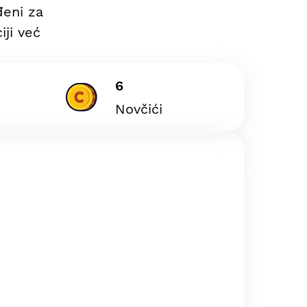
đeni za
iji već
6
Novčići