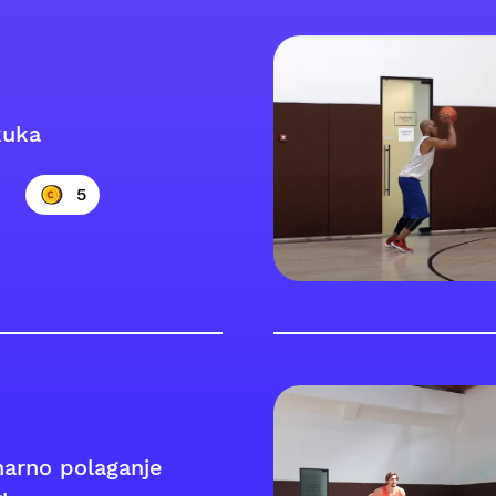
kuka
5
narno polaganje