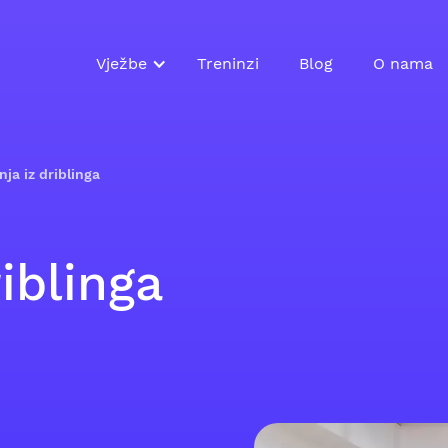
Vježbe
Treninzi
Blog
O nama
nja iz driblinga
iblinga