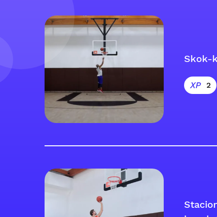
Skok-
2
Stacio