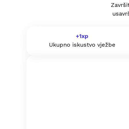
Završi
usavrš
+
1
xp
Ukupno iskustvo vježbe