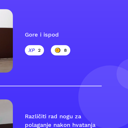
Gore i ispod
2
8
Različiti rad nogu za
polaganje nakon hvatanja