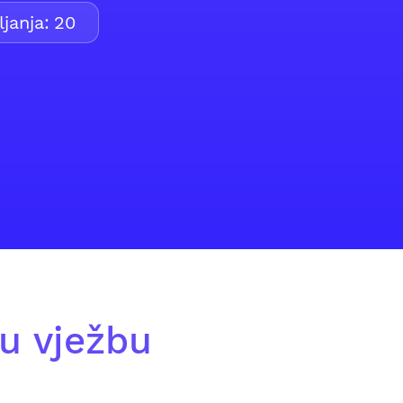
janja:
20
u vježbu