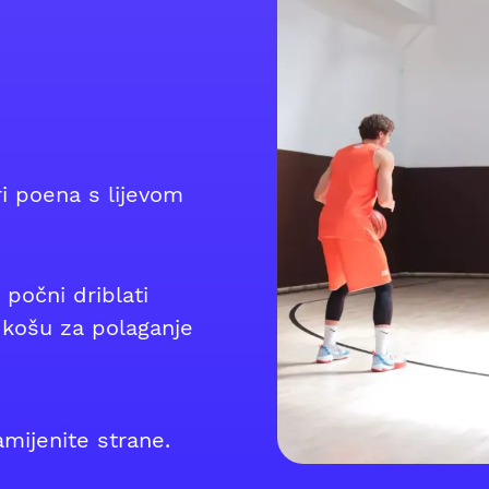
tri poena s lijevom
 počni driblati
 košu za polaganje
mijenite strane.