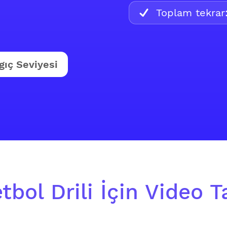
Toplam tekrar
gıç Seviyesi
bol Drili İçin Video T