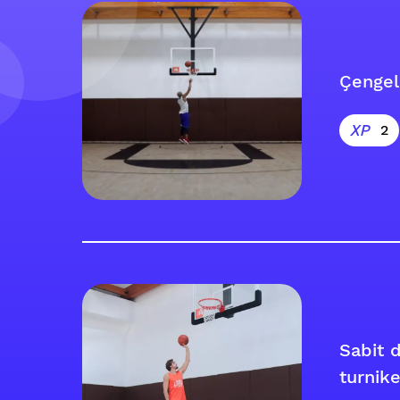
Çengel
2
Sabit 
turnike