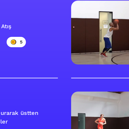
 Atış
5
durarak üstten
ler