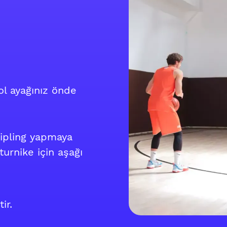
ol ayağınız önde
ipling yapmaya
turnike için aşağı
ir.