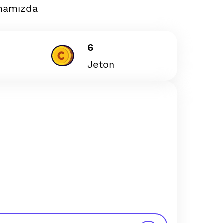
amamızda
6
Jeton