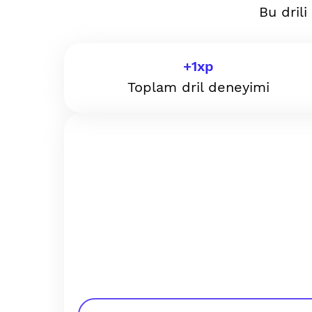
Bu dril
+
1
xp
Toplam dril deneyimi