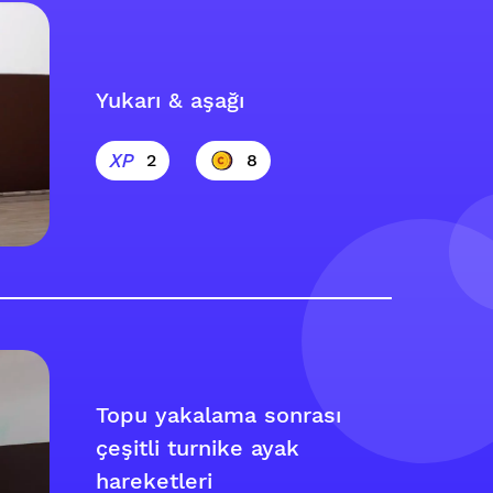
Yukarı & aşağı
2
8
Topu yakalama sonrası
çeşitli turnike ayak
hareketleri