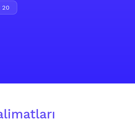
:
20
alimatları