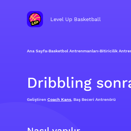
Level Up Basketball
Ana Sayfa
›
Basketbol Antrenmanları
›
Bitiricilik Antr
Dribbling sonr
Geliştiren
Coach Kans
, Baş Beceri Antrenörü
Nasıl yapılır