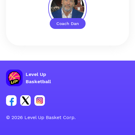
Coach Dan
Level Up
Basketball
Lien vers le groupe du compte Facebook
Lien vers le groupe du compte Tweeter
Lien vers le groupe du compte Instagram
© 2026 Level Up Basket Corp.