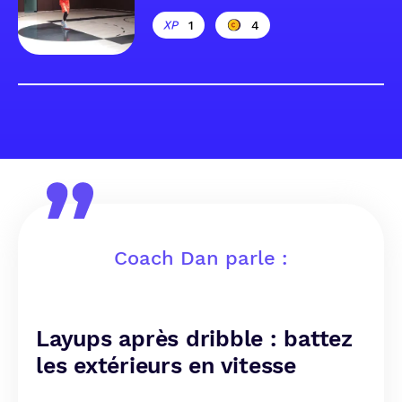
1
4
Coach Dan parle :
Layups après dribble : battez
les extérieurs en vitesse