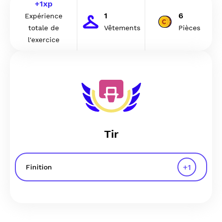
+
1
xp
1
6
Expérience
totale de
Vêtements
Pièces
l'exercice
Tir
+
1
Finition