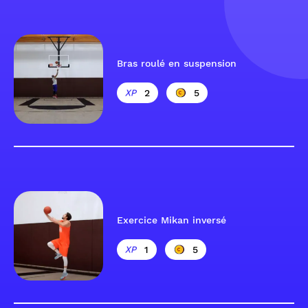
Bras roulé en suspension
2
5
Exercice Mikan inversé
1
5