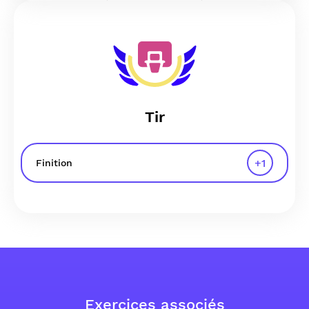
Tir
+
1
Finition
Exercices associés