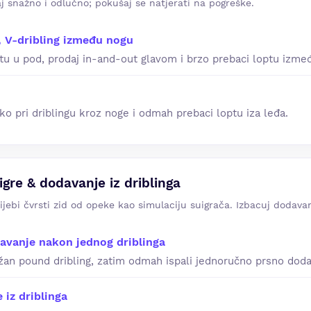
aj snažno i odlučno; pokušaj se natjerati na pogreške.
, V-dribling između nogu
tu u pod, prodaj in-and-out glavom i brzo prebaci loptu izme
ko pri driblingu kroz noge i odmah prebaci loptu iza leđa.
igre & dodavanje iz driblinga
ijebi čvrsti zid od opeke kao simulaciju suigrača. Izbacuj dodavan
avanje nakon jednog driblinga
žan pound dribling, zatim odmah ispali jednoručno prsno doda
iz driblinga