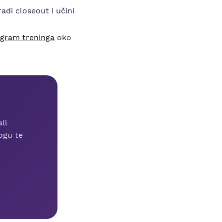
adi closeout i učini
rogram treninga
oko
ll
nogu te