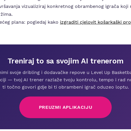
ršavanja vizualiziraj konkretnog obrambenog igrača koji r
ržima.
 većeg plana: pogledaj kako
izgraditi cjelovit košarkaški p
Treniraj to sa svojim AI trenerom
nimi svoje dribling i dodavačke repove u Level Up Basketba
ciji — tvoj AI trener razlaže tvoju kontrolu, tempo i rad 
ti točno govori gdje bi ti obrambeni igrač oduzeo loptu.
PREUZMI APLIKACIJU