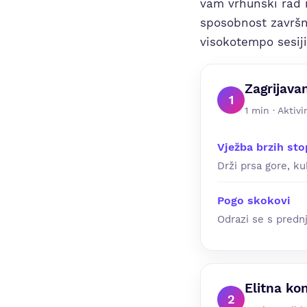
vam vrhunski rad n
sposobnost završni
visokotempo sesiji
Zagrijava
1
1 min · Aktiv
Vježba brzih sto
Drži prsa gore, k
Pogo skokovi
Odrazi se s prednj
Elitna ko
2