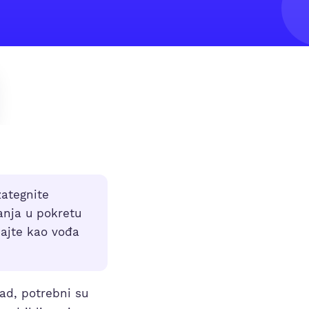
zategnite
anja u pokretu
jajte kao vođa
čad, potrebni su