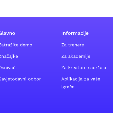
Glavno
Informacije
Zatražite demo
Za trenere
m grupu
Značajke
Za akademije
Osnivači
Za kreatore sadržaja
Savjetodavni odbor
Aplikacija za vaše
igrače