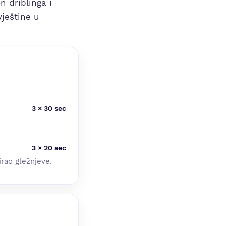
 driblinga i
vještine u
3 × 30 sec
3 × 20 sec
irao gležnjeve.