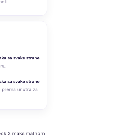
eti.
aka sa svake strane
ra.
aka sa svake strane
m prema unutra za
Block 3 maksimalnom