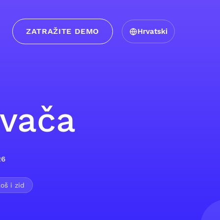
ZATRAŽITE DEMO
Hrvatski
avača
26
oš i zid