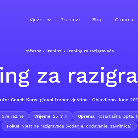
Vježbe
Treninzi
Blog
O nama
Početna
›
Treninzi
›
Trening za razigravača
ing za razigr
utor
Coach Kans
, glavni trener vještina · Objavljeno June 20
Sve razine
Vrijeme
25 min
Oprema
Košarkaška lopta, k
Fokus
Vještine razigravača (vođenje, dodavanje, završnica)