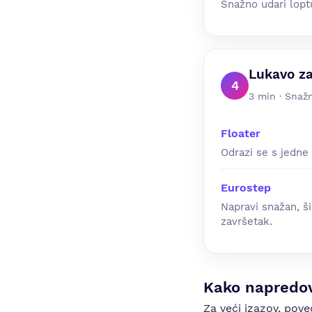
Snažno udari lopt
Lukavo za
4
3 min · Snažn
Floater
Odrazi se s jedne
Eurostep
Napravi snažan, š
završetak.
Kako napredov
Za veći izazov, pov