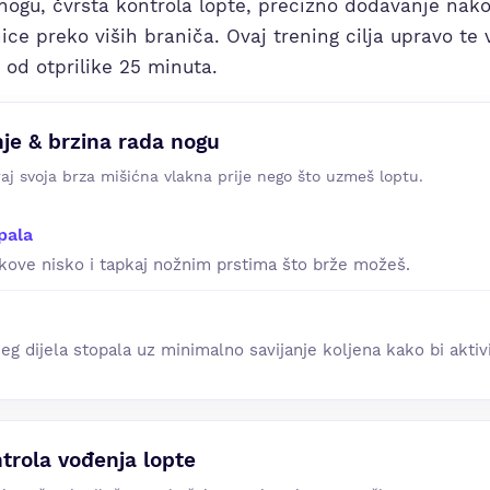
ogu, čvrsta kontrola lopte, precizno dodavanje nakon
ce preko viših braniča. Ovaj trening cilja upravo te 
 od otprilike 25 minuta.
nje & brzina rada nogu
iraj svoja brza mišićna vlakna prije nego što uzmeš loptu.
pala
ukove nisko i tapkaj nožnim prstima što brže možeš.
eg dijela stopala uz minimalno savijanje koljena kako bi aktiv
ntrola vođenja lopte