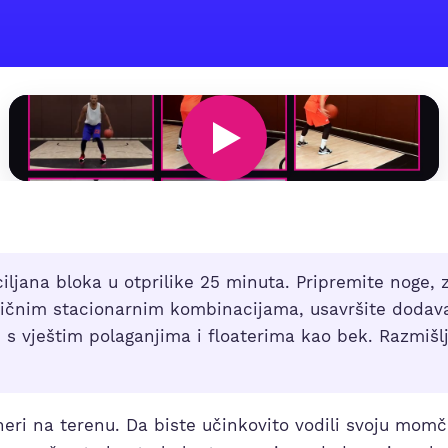
ciljana bloka u otprilike 25 minuta. Pripremite noge, 
rgičnim stacionarnim kombinacijama, usavršite dodav
te s vještim polaganjima i floaterima kao bek. Razmišl
neri na terenu. Da biste učinkovito vodili svoju mom