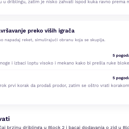
u u driblingu, zatim je nisko zahvati ispod kuka ravno prema m
vršavanje preko viših igrača
o napadaj reket, simulirajući obranu koja se skuplja.
5 pogod
 noge i izbaci loptu visoko i mekano kako bi prešla ruke bloke
5 pogod
irok prvi korak da prodaš prodor, zatim se oštro vrati korako
ati
ećaj brzinu driblinga u Block 2 i bacaj dodavanja o zid u 