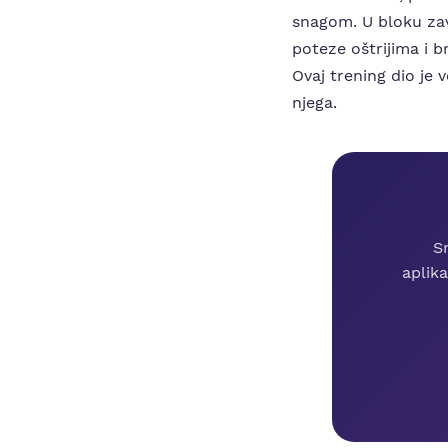
snagom. U bloku zav
poteze oštrijima i b
Ovaj trening dio je
njega.
S
aplika