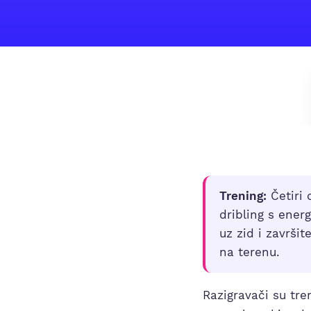
Trening:
Četiri 
dribling s ene
uz zid i završi
na terenu.
Razigravači su tre