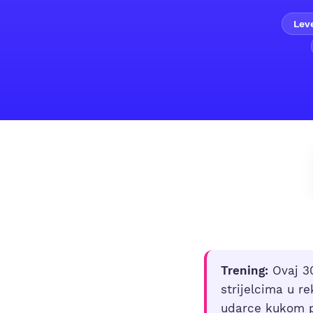
Lev
Trening:
Ovaj 30
strijelcima u r
udarce kukom pr