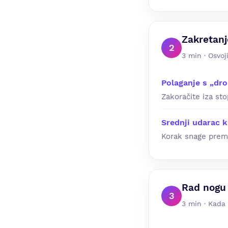
Zakretanj
2
3 min · Osvoj
Polaganje s „dr
Zakoračite iza sto
Srednji udarac
Korak snage prema 
Rad nogu
3
3 min · Kada