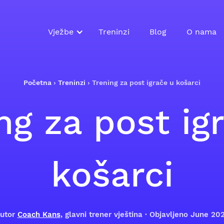
Vježbe
Treninzi
Blog
O nama
Početna
›
Treninzi
›
Trening za post igrače u košarci
ng za post ig
košarci
utor
Coach Kans
, glavni trener vještina · Objavljeno June 20