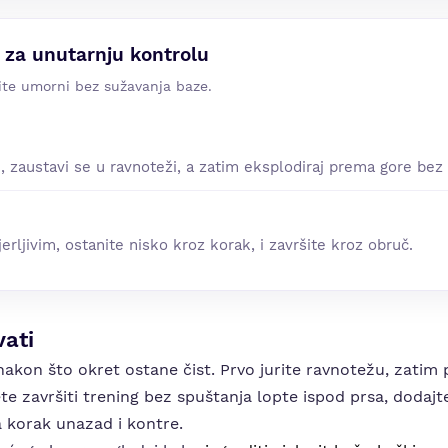
 za unutarnju kontrolu
šite umorni bez sužavanja baze.
, zaustavi se u ravnoteži, a zatim eksplodiraj prema gore bez 
jerljivim, ostanite nisko kroz korak, i završite kroz obruč.
ati
nakon što okret ostane čist. Prvo jurite ravnotežu, zatim
 završiti trening bez spuštanja lopte ispod prsa, dodajte 
a korak unazad i kontre.