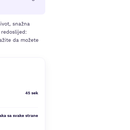
pivot, snažna
 redoslijed:
kažite da možete
45 sek
aka sa svake strane