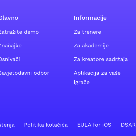
Glavno
Informacije
Zatražite demo
Za trenere
m grupu
Značajke
Za akademije
Osnivači
Za kreatore sadržaja
Savjetodavni odbor
Aplikacija za vaše
igrače
štenja
Politika kolačića
EULA for iOS
DSAR