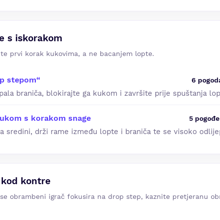
e s iskorakom
ite prvi korak kukovima, a ne bacanjem lopte.
op stepom“
6 pogod
pala braniča, blokirajte ga kukom i završite prije spuštanja lop
 kukom s korakom snage
5 pogođe
sredini, drži rame između lopte i braniča te se visoko odlije
 kod kontre
 se obrambeni igrač fokusira na drop step, kaznite pretjeranu ob