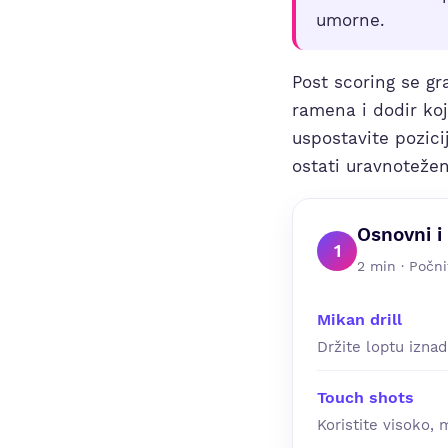
umorne.
Post scoring se gr
ramena i dodir koj
uspostavite pozici
ostati uravnoteže
Osnovni i
1
2 min · Počni
Mikan drill
Držite loptu izna
Touch shots
Koristite visoko, 