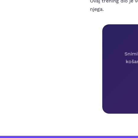
Ovaj trening dio je
njega.
Snimi
košar