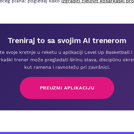
 većeg plana: pogledaj kako
izgraditi cjelovit košarkaški p
Treniraj to sa svojim AI trenerom
te svoje kretnje u reketu u aplikaciji Level Up Basketball i 
kaški trener može pregledati širinu stava, disciplinu okre
kut ramena i ravnotežu pri završnici.
PREUZMI APLIKACIJU