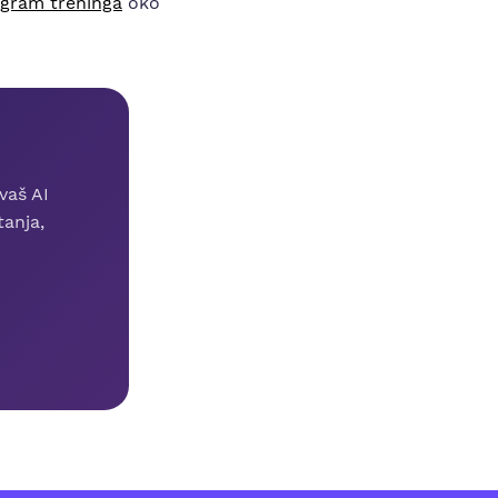
rogram treninga
oko
vaš AI
tanja,