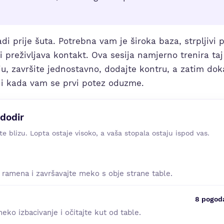
adi prije šuta. Potrebna vam je široka baza, strpljivi 
i preživljava kontakt. Ova sesija namjerno trenira taj
ju, završite jednostavno, dodajte kontru, a zatim do
ni kada vam se prvi potez oduzme.
 dodir
te blizu. Lopta ostaje visoko, a vaša stopala ostaju ispod vas.
d ramena i završavajte meko s obje strane table.
8 pogod
meko izbacivanje i očitajte kut od table.