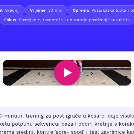
el
Srednji
Vrijeme
30 min
Oprema
Košarkaška lopta i o
Fokus
Postojanje, ravnoteža i unutarnje postizanje rezultata
-minutni trening za post igrače u košarci daje visok
eketu potpunu sekvencu: baza i dodir, kretnje s kora
ema sredini, kontre 'gore-ispod' i test završnice k