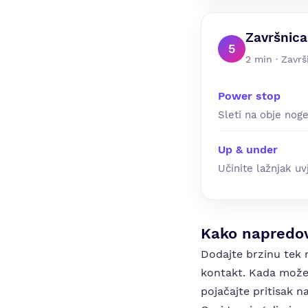
Završnica
5
2 min · Zavr
Power stop
Sleti na obje noge
Up & under
Učinite lažnjak uv
Kako napredov
Dodajte brzinu tek 
kontakt. Kada možete
pojačajte pritisak n