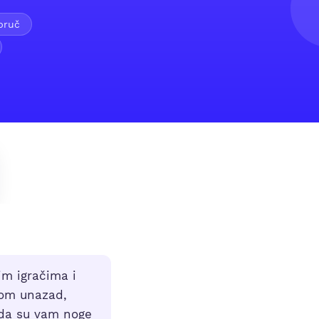
bruč
im igračima i
kom unazad,
ada su vam noge