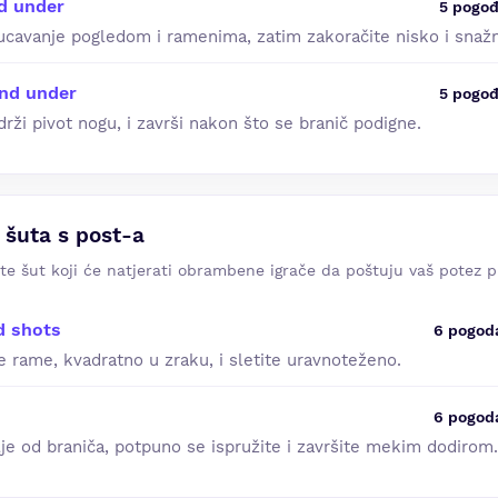
d under
5 pogođ
ucavanje pogledom i ramenima, zatim zakoračite nisko i snaž
nd under
5 pogođ
drži pivot nogu, i završi nakon što se branič podigne.
 šuta s post-a
te šut koji će natjerati obrambene igrače da poštuju vaš potez p
d shots
6 pogod
e rame, kvadratno u zraku, i sletite uravnoteženo.
6 pogod
lje od braniča, potpuno se ispružite i završite mekim dodirom.