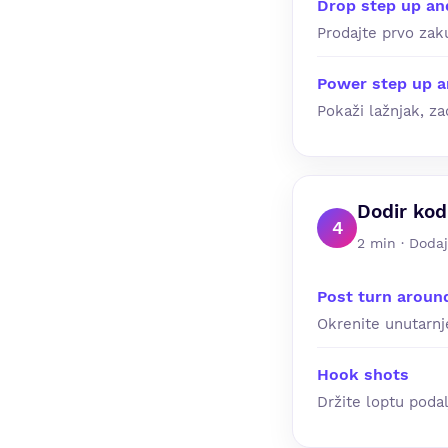
Drop step up an
Prodajte prvo zak
Power step up a
Pokaži lažnjak, za
Dodir kod
4
2 min · Dodaj
Post turn aroun
Okrenite unutarnj
Hook shots
Držite loptu poda