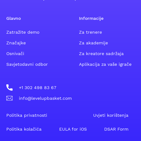
Glavno
Informacije
Zatražite demo
Za trenere
Značajke
Za akademije
Osnivači
Za kreatore sadržaja
Savjetodavni odbor
Aplikacija za vaše igrače
+1 302 498 83 67
info@levelupbasket.com
Politika privatnosti
Uvjeti korištenja
Politika kolačića
EULA for iOS
DSAR Form