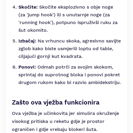
Skočite:
Skočite eksplozivno s obje noge
(za 'jump hook') ili s unutarnje noge (za
'running hook'), potpuno ispruživši ruku za
šut okomito.
Izbačaj:
Na vrhuncu skoka, agresivno savijte
zglob kako biste usmjerili loptu od table,
ciljajući gornji kut kvadrata.
Ponovi:
Odmah potrči za svojim skokom,
sprintaj do suprotnog bloka i ponovi pokret
drugom rukom kako bi razvio ambidekstriju.
Zašto ova vježba funkcionira
Ova vježba je učinkovita jer simulira okruženje
visokog pritiska u reketu gdje je prostor
ograničen i gdje vrebaju blokeri šuta.