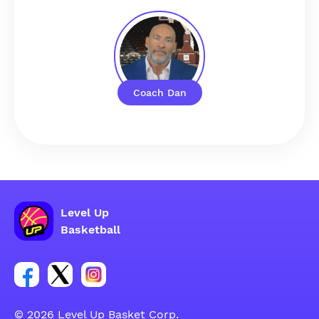
Coach Dan
Level Up
Basketball
Poveznica za Facebook grupu
Poveznica za Twitter grupu
Poveznica za Instagram grupu
© 2026 Level Up Basket Corp.