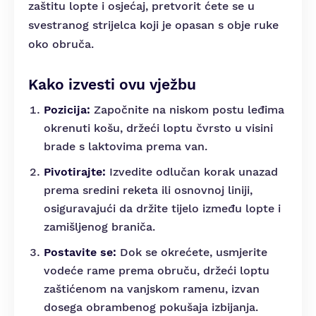
zaštitu lopte i osjećaj, pretvorit ćete se u
svestranog strijelca koji je opasan s obje ruke
oko obruča.
Kako izvesti ovu vježbu
Pozicija:
Započnite na niskom postu leđima
okrenuti košu, držeći loptu čvrsto u visini
brade s laktovima prema van.
Pivotirajte:
Izvedite odlučan korak unazad
prema sredini reketa ili osnovnoj liniji,
osiguravajući da držite tijelo između lopte i
zamišljenog braniča.
Postavite se:
Dok se okrećete, usmjerite
vodeće rame prema obruču, držeći loptu
zaštićenom na vanjskom ramenu, izvan
dosega obrambenog pokušaja izbijanja.