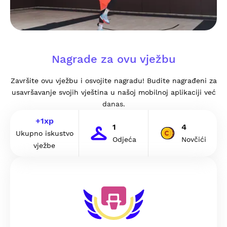
Nagrade za ovu vježbu
Završite ovu vježbu i osvojite nagradu! Budite nagrađeni za
usavršavanje svojih vještina u našoj mobilnoj aplikaciji već
danas.
+
1
xp
1
4
Ukupno iskustvo
Odjeća
Novčići
vježbe