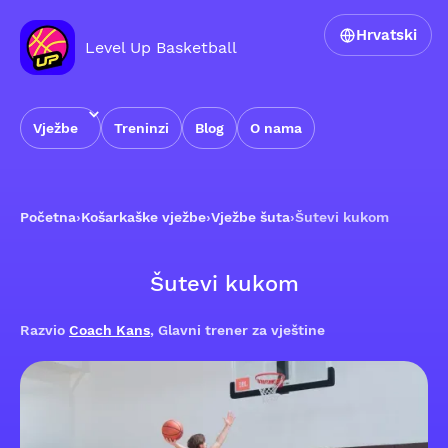
Hrvatski
Level Up Basketball
Vježbe
Treninzi
Blog
O nama
Početna
›
Košarkaške vježbe
›
Vježbe šuta
›
Šutevi kukom
Šutevi kukom
Razvio
Coach Kans
, Glavni trener za vještine