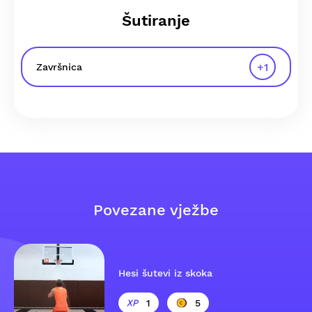
Šutiranje
+
1
Završnica
Povezane vježbe
Hesi šutevi iz skoka
1
5