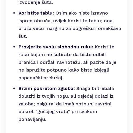
izvođenje šuta.
Koristite tablu:
Osim ako niste izravno
ispred obruča, uvijek koristite tablu; ona
pruža veću marginu za pogrešku i omekšava
šut.
Provjerite svoju slobodnu ruku:
Koristite
ruku kojom ne šutirate da biste odbili
braniča i održali ravnotežu, ali pazite da je
ne ispružite potpuno kako biste izbjegli
napadački prekršaj.
Brzim pokretom zgloba:
Snaga bi trebala
dolaziti iz tvojih nogu, ali osjećaj dolazi iz
zgloba; osiguraj da imaš potpuni završni
pokret "guščjeg vrata" pri svakom
ponavljanju.