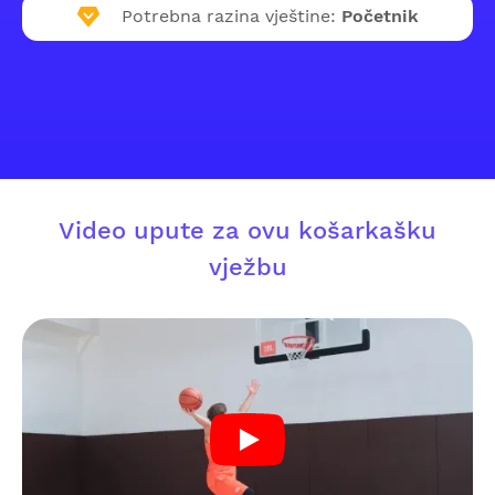
Potrebna razina vještine:
Početnik
Video upute za ovu košarkašku
vježbu