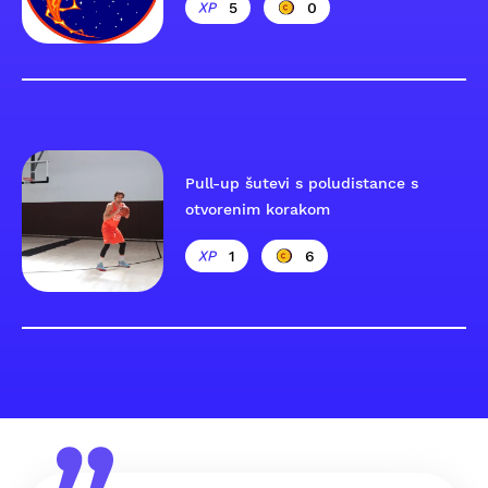
5
0
Pull-up šutevi s poludistance s
otvorenim korakom
1
6