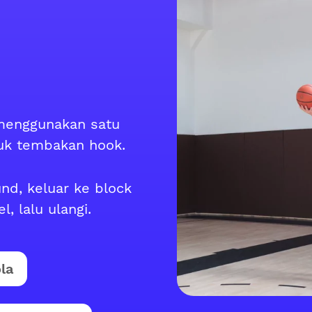
 menggunakan satu
tuk tembakan hook.
nd, keluar ke block
, lalu ulangi.
la