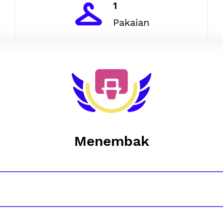
1
Pakaian
Menembak