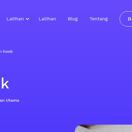
Latihan
Latihan
Blog
Tentang
D
n hook
ok
ilan Utama