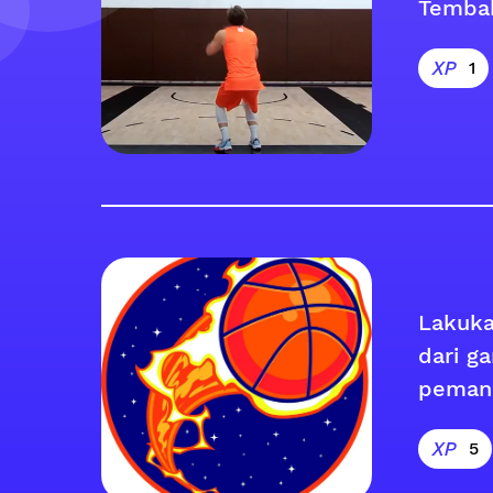
Temba
1
Lakuka
dari ga
peman
5