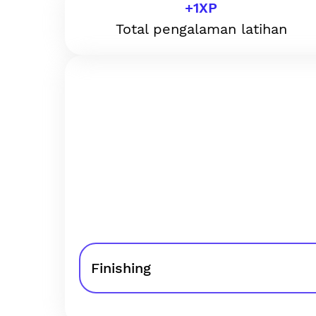
+
1
XP
Total pengalaman latihan
Finishing