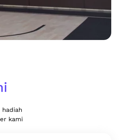
ni
n hadiah
ler kami