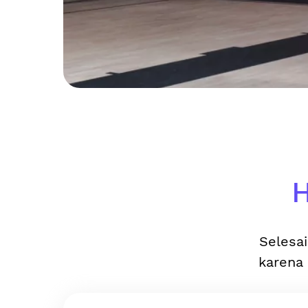
H
Selesai
karena 