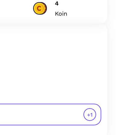
4
Koin
+
1