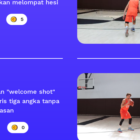
kan melompat hesi
5
n "welcome shot"
ris tiga angka tanpa
asan
0