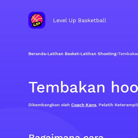
Level Up Basketball
Beranda
›
Latihan Basket
›
Latihan Shooting
›
Tembaka
Tembakan ho
Dikembangkan oleh
Coach Kans
, Pelatih Keteramp
Bagaimana cara