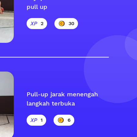
pull up
2
30
Pull-up jarak menengah
langkah terbuka
1
6