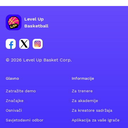
Level Up
Basketball
Poveznica za Facebook grupu
Poveznica za Twitter grupu
Poveznica za Instagram grupu
© 2026 Level Up Basket Corp.
Glavno
Informacije
Zatražite demo
Za trenere
Značajke
Za akademije
Osnivači
Za kreatore sadržaja
Savjetodavni odbor
Aplikacija za vaše igrače