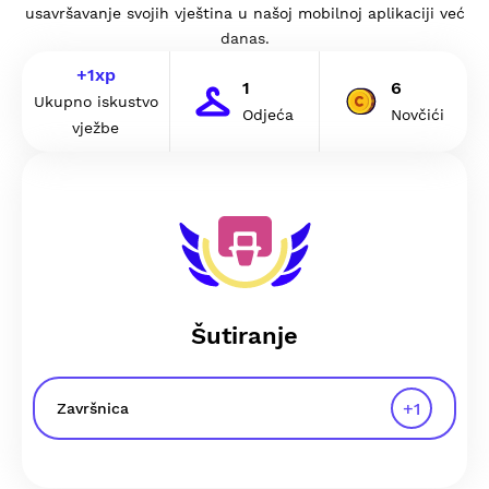
usavršavanje svojih vještina u našoj mobilnoj aplikaciji već
danas.
+
1
xp
1
6
Ukupno iskustvo
Odjeća
Novčići
vježbe
Šutiranje
+
1
Završnica