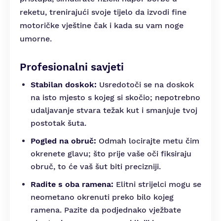
reketu, trenirajući svoje tijelo da izvodi fine
motoričke vještine čak i kada su vam noge
umorne.
Profesionalni savjeti
Stabilan doskok:
Usredotoči se na doskok
na isto mjesto s kojeg si skočio; nepotrebno
udaljavanje stvara težak kut i smanjuje tvoj
postotak šuta.
Pogled na obruč:
Odmah locirajte metu čim
okrenete glavu; što prije vaše oči fiksiraju
obruč, to će vaš šut biti precizniji.
Radite s oba ramena:
Elitni strijelci mogu se
neometano okrenuti preko bilo kojeg
ramena. Pazite da podjednako vježbate