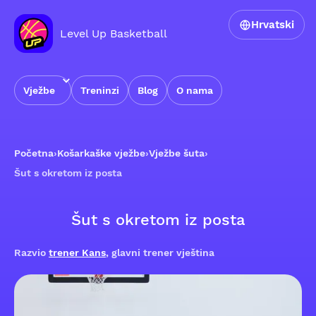
Hrvatski
Level Up Basketball
Vježbe
Treninzi
Blog
O nama
Početna
›
Košarkaške vježbe
›
Vježbe šuta
›
Šut s okretom iz posta
Šut s okretom iz posta
Razvio
trener Kans
, glavni trener vještina