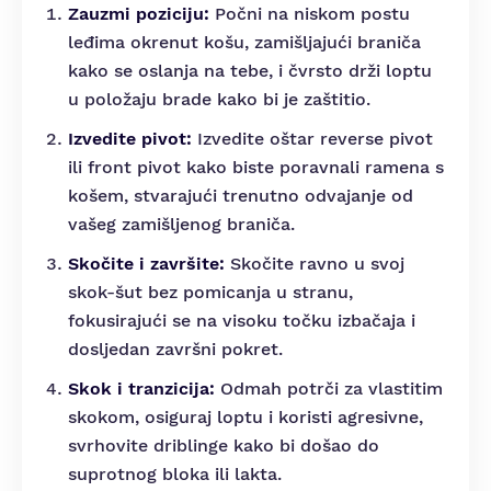
Zauzmi poziciju:
Počni na niskom postu
leđima okrenut košu, zamišljajući braniča
kako se oslanja na tebe, i čvrsto drži loptu
u položaju brade kako bi je zaštitio.
Izvedite pivot:
Izvedite oštar reverse pivot
ili front pivot kako biste poravnali ramena s
košem, stvarajući trenutno odvajanje od
vašeg zamišljenog braniča.
Skočite i završite:
Skočite ravno u svoj
skok-šut bez pomicanja u stranu,
fokusirajući se na visoku točku izbačaja i
dosljedan završni pokret.
Skok i tranzicija:
Odmah potrči za vlastitim
skokom, osiguraj loptu i koristi agresivne,
svrhovite driblinge kako bi došao do
suprotnog bloka ili lakta.