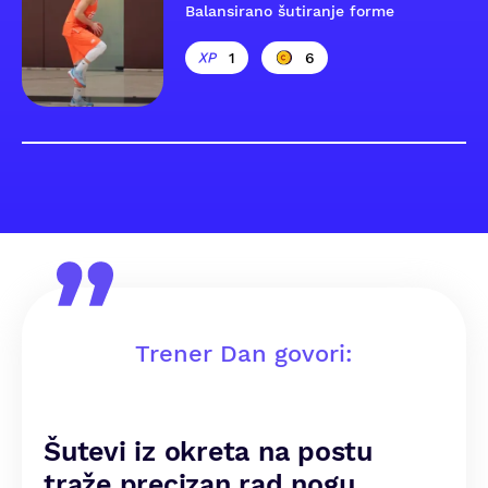
Balansirano šutiranje forme
1
6
Trener Dan govori:
Šutevi iz okreta na postu
traže precizan rad nogu