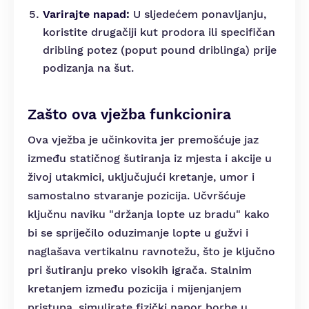
Varirajte napad:
U sljedećem ponavljanju,
koristite drugačiji kut prodora ili specifičan
dribling potez (poput pound driblinga) prije
podizanja na šut.
Zašto ova vježba funkcionira
Ova vježba je učinkovita jer premošćuje jaz
između statičnog šutiranja iz mjesta i akcije u
živoj utakmici, uključujući kretanje, umor i
samostalno stvaranje pozicija. Učvršćuje
ključnu naviku "držanja lopte uz bradu" kako
bi se spriječilo oduzimanje lopte u gužvi i
naglašava vertikalnu ravnotežu, što je ključno
pri šutiranju preko visokih igrača. Stalnim
kretanjem između pozicija i mijenjanjem
pristupa, simulirate fizički napor borbe u