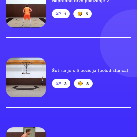
Napredno brzo podizanje 2
1
5
Šutiranje s 5 pozicija (poludistanca)
3
8