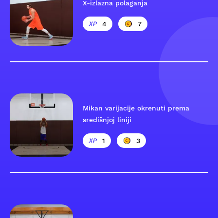
X-izlazna polaganja
4
7
Mikan varijacije okrenuti prema
središnjoj liniji
1
3