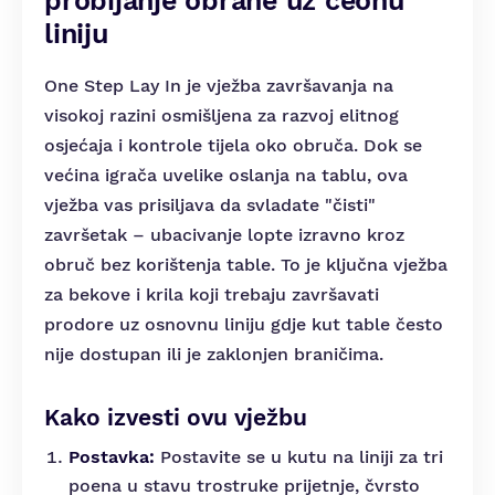
probijanje obrane uz čeonu
liniju
One Step Lay In je vježba završavanja na
visokoj razini osmišljena za razvoj elitnog
osjećaja i kontrole tijela oko obruča. Dok se
većina igrača uvelike oslanja na tablu, ova
vježba vas prisiljava da svladate "čisti"
završetak – ubacivanje lopte izravno kroz
obruč bez korištenja table. To je ključna vježba
za bekove i krila koji trebaju završavati
prodore uz osnovnu liniju gdje kut table često
nije dostupan ili je zaklonjen braničima.
Kako izvesti ovu vježbu
Postavka:
Postavite se u kutu na liniji za tri
poena u stavu trostruke prijetnje, čvrsto