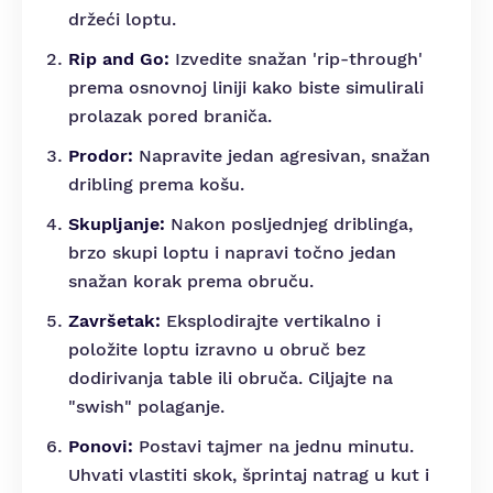
držeći loptu.
Rip and Go:
Izvedite snažan 'rip-through'
prema osnovnoj liniji kako biste simulirali
prolazak pored braniča.
Prodor:
Napravite jedan agresivan, snažan
dribling prema košu.
Skupljanje:
Nakon posljednjeg driblinga,
brzo skupi loptu i napravi točno jedan
snažan korak prema obruču.
Završetak:
Eksplodirajte vertikalno i
položite loptu izravno u obruč bez
dodirivanja table ili obruča. Ciljajte na
"swish" polaganje.
Ponovi:
Postavi tajmer na jednu minutu.
Uhvati vlastiti skok, šprintaj natrag u kut i