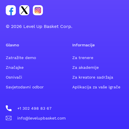
Poveznica za Facebook grupu
Poveznica za Twitter grupu
Poveznica za Instagram grupu
© 2026 Level Up Basket Corp.
Glavno
Informacije
Zatražite demo
Za trenere
Značajke
Za akademije
Osnivači
Za kreatore sadržaja
Savjetodavni odbor
Aplikacija za vaše igrače
+1 302 498 83 67
info@levelupbasket.com