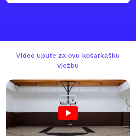
Video upute za ovu košarkašku
vježbu