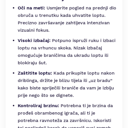
Oči na meti:
Usmjerite pogled na prednji dio
obruča u trenutku kada uhvatite loptu.
Precizno završavanje zahtijeva intenzivan
vizualni fokus.
Visoki izbačaj:
Potpuno ispruži ruku i izbaci
loptu na vrhuncu skoka. Nizak izbačaj
omogućuje braničima da ukradu loptu ili
blokiraju šut.
Zaštitite loptu:
Kada prikupite loptu nakon
driblinga, držite je blizu tijela ili „uz bradu“
kako biste spriječili braniče da vam je izbiju
prije nego što se dignete.
Kontroliraj brzinu:
Potrebna ti je brzina da
prođeš obrambenog igrača, ali ti je
potrebna ravnoteža za završnicu. Iskoristi
taj posljednji korak da usporiš svoj zamah