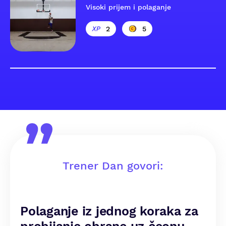
Visoki prijem i polaganje
2
5
Trener Dan govori:
Polaganje iz jednog koraka za