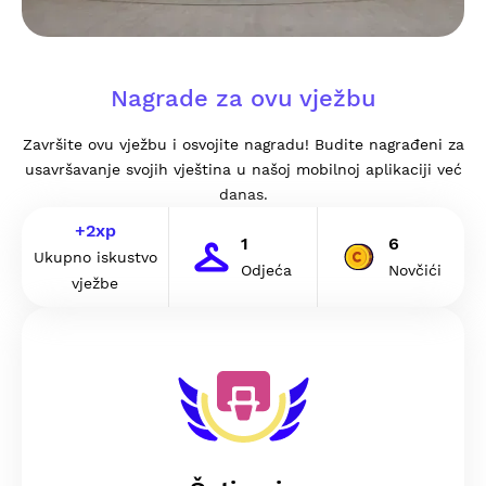
Nagrade za ovu vježbu
Završite ovu vježbu i osvojite nagradu! Budite nagrađeni za
usavršavanje svojih vještina u našoj mobilnoj aplikaciji već
danas.
+
2
xp
1
6
Ukupno iskustvo
Odjeća
Novčići
vježbe