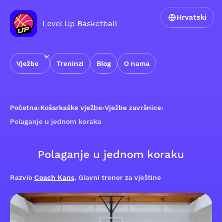
Hrvatski
Level Up Basketball
Vježbe
Treninzi
Blog
O nama
Početna
›
Košarkaške vježbe
›
Vježbe završnice
›
Polaganje u jednom koraku
Polaganje u jednom koraku
Razvio
Coach Kans
, Glavni trener za vještine