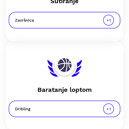
Šutiranje
+
1
Završnica
Baratanje loptom
+
1
Dribling