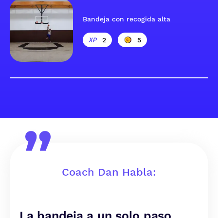
Bandeja con recogida alta
2
5
Coach Dan Habla:
La bandeja a un solo paso