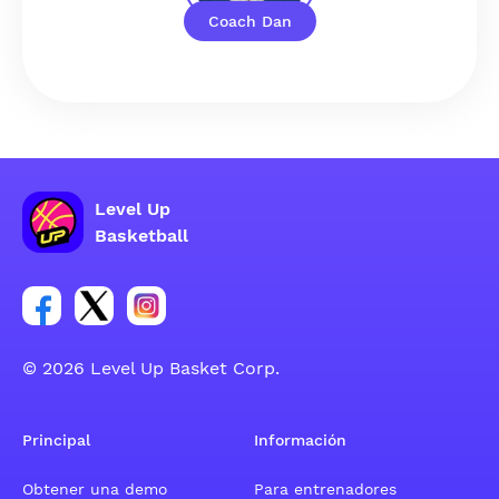
Coach Dan
Level Up
Basketball
Enlace para el grupo social de la cuenta de Facebook
Enlace para el grupo social de la cuenta de Twitt
Enlace para el grupo social de la cuenta d
© 2026 Level Up Basket Corp.
Principal
Información
Obtener una demo
Para entrenadores