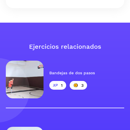
Ejercicios relacionados
Bandejas de dos pasos
1
3