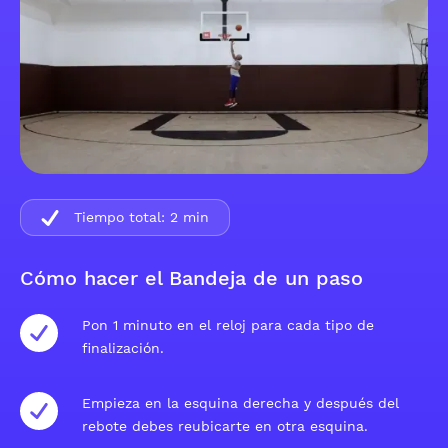
Tiempo total:
2
min
Cómo hacer el Bandeja de un paso
Pon 1 minuto en el reloj para cada tipo de
finalización.
Empieza en la esquina derecha y después del
rebote debes reubicarte en otra esquina.