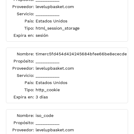
Proveedor:
levelupbasket.com
Servicio:
__________
País:
Estados Unidos
Tipo:
html_session_storage
Expira en:
sesión
Nombre:
timerc5fd454d424245684bfee66be8ececde
Propósito:
__________
Proveedor:
levelupbasket.com
Servicio:
__________
País:
Estados Unidos
Tipo:
http_cookie
Expira en:
3 días
Nombre:
iso_code
Propósito:
__________
Proveedor:
levelupbasket.com