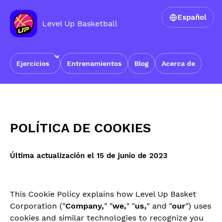
Español
Level Up Basketball
Ejercicios
Entrenamientos
Blog
Acerca de
Inicio
›
POLÍTICA DE COOKIES
POLÍTICA DE COOKIES
Última actualización el 15 de junio de 2023
This Cookie Policy explains how Level Up Basket
Corporation ("
Company,
" "
we,
" "
us,
" and "
our
") uses
cookies and similar technologies to recognize you