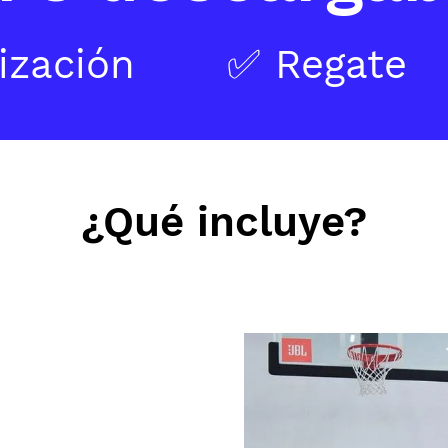
ización
✅ Regate
¿Qué incluye?