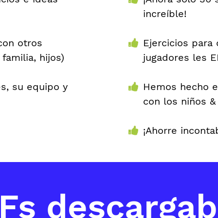
increíble!
con otros
Ejercicios para 
amilia, hijos)
jugadores les
es, su equipo y
Hemos hecho el 
con los niños & 
¡Ahorre inconta
Fs descargab