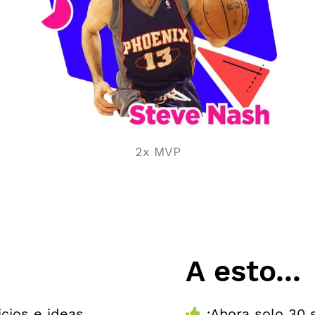
2x MVP
A esto...
icios e ideas
¡Ahora solo 30 